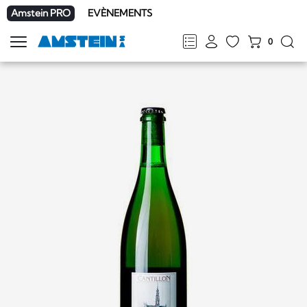
Amstein PRO
EVÈNEMENTS
0
Afficher
la
FR
DE
EN
IT
navigation