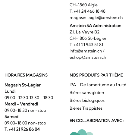
CH-1860 Aigle
T. +41 24 466 18 48
magasin-aigle@amstein.ch
Amstein SA Administration
Z.I. La Veyre B2
CH-1806 St-Légier
T. +41 21 943 51 81
info@amstein.ch
/
eshop@amstein.ch
HORAIRES MAGASINS
NOS PRODUITS PAR THÈME
IPA - De l'amertume au fruité
Magasin St-Légier
Lundi
Bières sans gluten
09:00- 12:30, 13:30 - 18:30
Bières biologiques
Mardi - Vendredi
Bières Trappistes
09:00-18:30 non-stop
Samedi
EN COLLABORATION AVEC :
09:00-18:00 non-stop
T. +41 21 926 86 04