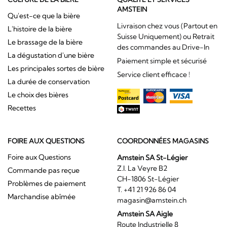
AMSTEIN
Qu'est-ce que la bière
Livraison chez vous (Partout en
L'histoire de la bière
Suisse Uniquement) ou Retrait
Le brassage de la bière
des commandes au Drive-In
La dégustation d'une bière
Paiement simple et sécurisé
Les principales sortes de bière
Service client efficace !
La durée de conservation
Le choix des bières
Recettes
FOIRE AUX QUESTIONS
COORDONNÉES MAGASINS
Foire aux Questions
Amstein SA St-Légier
Z.I. La Veyre B2
Commande pas reçue
CH-1806 St-Légier
Problèmes de paiement
T. +41 21 926 86 04
Marchandise abîmée
magasin@amstein.ch
Amstein SA Aigle
Route Industrielle 8