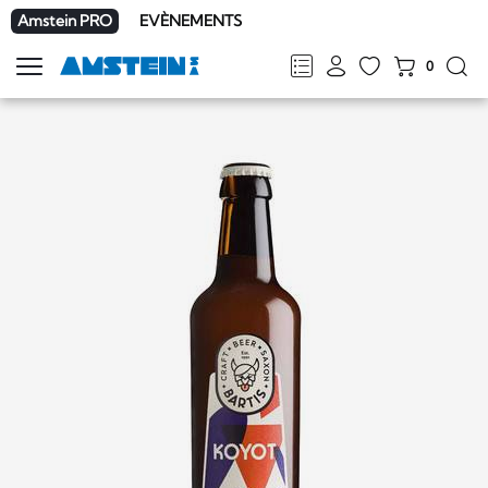
Amstein PRO
EVÈNEMENTS
0
Afficher
la
FR
DE
EN
IT
navigation