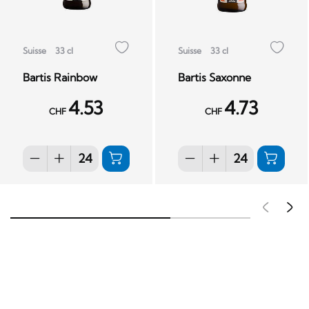
Suisse
33 cl
Suisse
33 cl
Bartis Rainbow
Bartis Saxonne
4.53
4.73
CHF
CHF
Pré
S