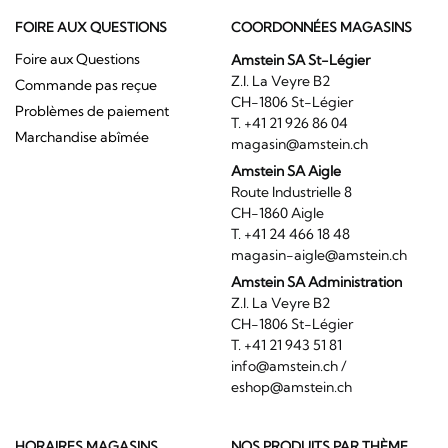
FOIRE AUX QUESTIONS
COORDONNÉES MAGASINS
Foire aux Questions
Amstein SA St-Légier
Z.I. La Veyre B2
Commande pas reçue
CH-1806 St-Légier
Problèmes de paiement
T. +41 21 926 86 04
Marchandise abîmée
magasin@amstein.ch
Amstein SA Aigle
Route Industrielle 8
CH-1860 Aigle
T. +41 24 466 18 48
magasin-aigle@amstein.ch
Amstein SA Administration
Z.I. La Veyre B2
CH-1806 St-Légier
T. +41 21 943 51 81
info@amstein.ch
/
eshop@amstein.ch
HORAIRES MAGASINS
NOS PRODUITS PAR THÈME