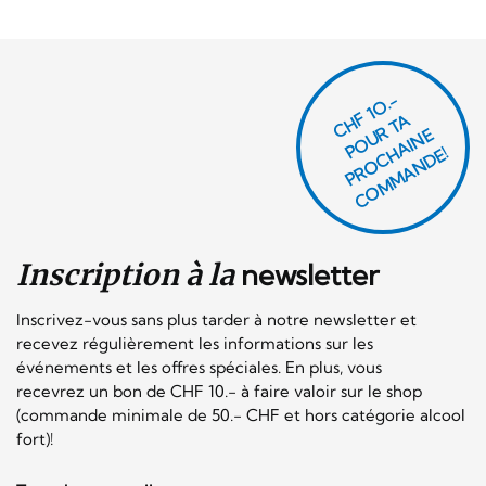
CHF 1O.-
P
O
U
R
T
A
P
R
O
C
AI
N
C
O
M
M
A
N
D
E
H
E!
Inscription à la
newsletter
Inscrivez-vous sans plus tarder à notre newsletter et
recevez régulièrement les informations sur les
événements et les offres spéciales. En plus, vous
recevrez un bon de CHF 10.- à faire valoir sur le shop
(commande minimale de 50.- CHF et hors catégorie alcool
fort)!