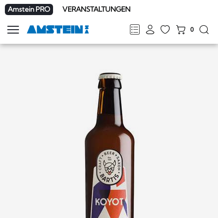
Amstein PRO
VERANSTALTUNGEN
0
Navigation
zeigen
FR
DE
EN
IT