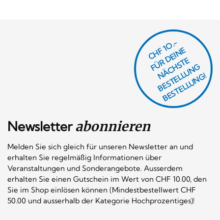
CHF 1O.-
Ü
D
EI
N
E
Ä
C
S
T
B
E
S
T
E
L
U
N
B
E
S
T
E
L
L
U
N
R
E
F
H
G
N
L
G!
Newsletter
abonnieren
Melden Sie sich gleich für unseren Newsletter an und
erhalten Sie regelmäßig Informationen über
Veranstaltungen und Sonderangebote. Ausserdem
erhalten Sie einen Gutschein im Wert von CHF 10.00, den
Sie im Shop einlösen können (Mindestbestellwert CHF
50.00 und ausserhalb der Kategorie Hochprozentiges)!