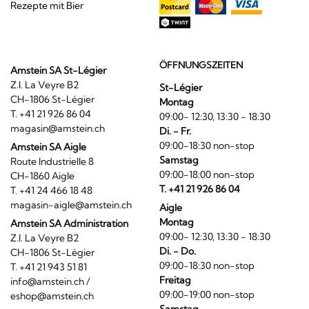
Rezepte mit Bier
ÖFFNUNGSZEITEN
Amstein SA St-Légier
Z.I. La Veyre B2
St-Légier
CH-1806 St-Légier
Montag
T. +41 21 926 86 04
09:00- 12:30, 13:30 - 18:30
magasin@amstein.ch
Di. - Fr.
09:00-18:30 non-stop
Amstein SA Aigle
Samstag
Route Industrielle 8
09:00-18:00 non-stop
CH-1860 Aigle
T. +41 21 926 86 04
T. +41 24 466 18 48
magasin-aigle@amstein.ch
Aigle
Montag
Amstein SA Administration
09:00- 12:30, 13:30 - 18:30
Z.I. La Veyre B2
Di. - Do.
CH-1806 St-Légier
09:00-18:30 non-stop
T. +41 21 943 51 81
Freitag
info@amstein.ch
/
09:00-19:00 non-stop
eshop@amstein.ch
Samstag