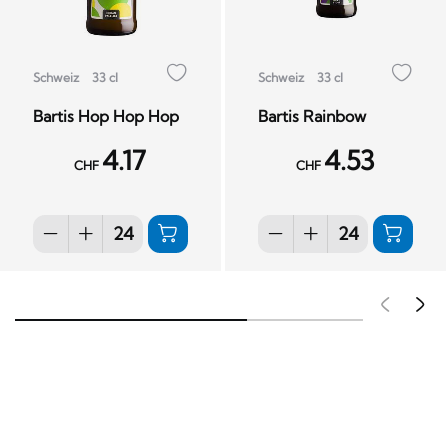
Schweiz
33 cl
Schweiz
33 cl
Bartis Hop Hop Hop
Bartis Rainbow
4.17
4.53
CHF
CHF
Pré
S