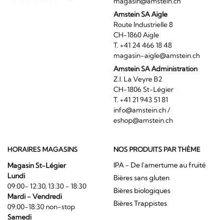
magasin@amstein.ch
Amstein SA Aigle
Route Industrielle 8
CH-1860 Aigle
T. +41 24 466 18 48
magasin-aigle@amstein.ch
Amstein SA Administration
Z.I. La Veyre B2
CH-1806 St-Légier
T. +41 21 943 51 81
info@amstein.ch
/
eshop@amstein.ch
HORAIRES MAGASINS
NOS PRODUITS PAR THÈME
IPA - De l'amertume au fruité
Magasin St-Légier
Lundi
Bières sans gluten
09:00- 12:30, 13:30 - 18:30
Bières biologiques
Mardi - Vendredi
Bières Trappistes
09:00-18:30 non-stop
Samedi