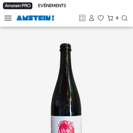
Amstein PRO
EVÈNEMENTS
0
Afficher
la
FR
DE
EN
IT
navigation