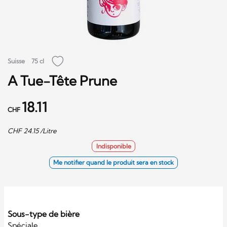
Suisse
75 cl
A Tue-Tête Prune
18.11
CHF
CHF
24.15
/Litre
Indisponible
Me notifier quand le produit sera en stock
Sous-type de bière
Spéciale