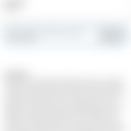
Alcool (%)
46.00 %
Faites sensation et créez votre carte
Ajouter
personnalisée
Description
Cette mise en bouteille profondément douce et noisetée,
produite en petite quantité, est le premier Glenmorangie
vieilli dans de rares fûts de xérès Palo Cortado. ❖ Avec une
durée de maturation de 12 ans, il confère une nouvelle
élégance au style délicat de la Highland Distillery. Les huit
premières années, le single malt a mûri dans des fûts de
bourbon en chêne blanc américain. Puis le Dr Bill a été
tellement enthousiasmé par le caractère doux et moelleux