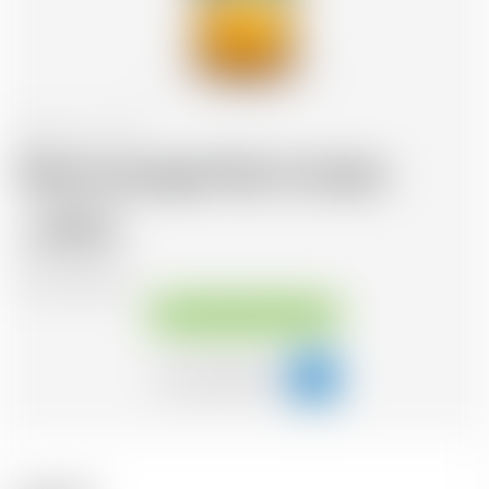
Ecosse
70 cl
Glenmorangie Palo Cortado
89.32
CHF
CHF
127.60
/Litre
Disponible immédiatement