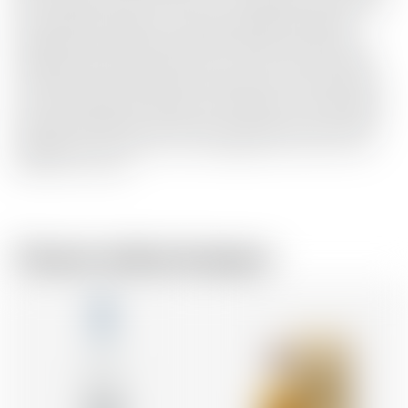
de ce whisky qu'il a fait vieillir un lot sélectionné dans des
fûts de Palo Cortado, qui n'avaient jamais été utilisés
auparavant par Glenmorangie. ❖ Le Palo Cortado est la
variété de xérès la plus rare, qui se forme par pur hasard
lorsque la levure de floraison protectrice ne se forme pas
sur le xérès destiné à devenir amontillado. Le Dr Bill a été
tellement séduit par les arômes sucrés et de noix du Palo
Cortado qu'il s'est procuré une poignée de ces fûts, très
difficiles à trouver.
Chez le même brasseur