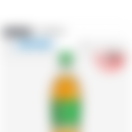
Amstein PRO
EVÈNEMENTS
0
Afficher
-18
la
FR
DE
EN
IT
navigation