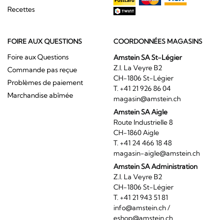
Recettes
FOIRE AUX QUESTIONS
COORDONNÉES MAGASINS
Foire aux Questions
Amstein SA St-Légier
Z.I. La Veyre B2
Commande pas reçue
CH-1806 St-Légier
Problèmes de paiement
T. +41 21 926 86 04
Marchandise abîmée
magasin@amstein.ch
Amstein SA Aigle
Route Industrielle 8
CH-1860 Aigle
T. +41 24 466 18 48
magasin-aigle@amstein.ch
Amstein SA Administration
Z.I. La Veyre B2
CH-1806 St-Légier
T. +41 21 943 51 81
info@amstein.ch
/
eshop@amstein.ch