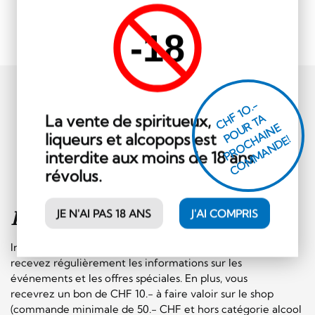
-18
CHF 1O.-
La vente de spiritueux,
P
O
U
R
T
A
P
R
O
C
AI
N
C
O
M
M
A
N
D
E
liqueurs et alcopops est
H
E!
interdite aux moins de 18 ans
révolus.
JE N'AI PAS 18 ANS
J'AI COMPRIS
Inscription à la
newsletter
Inscrivez-vous sans plus tarder à notre newsletter et
recevez régulièrement les informations sur les
événements et les offres spéciales. En plus, vous
recevrez un bon de CHF 10.- à faire valoir sur le shop
(commande minimale de 50.- CHF et hors catégorie alcool