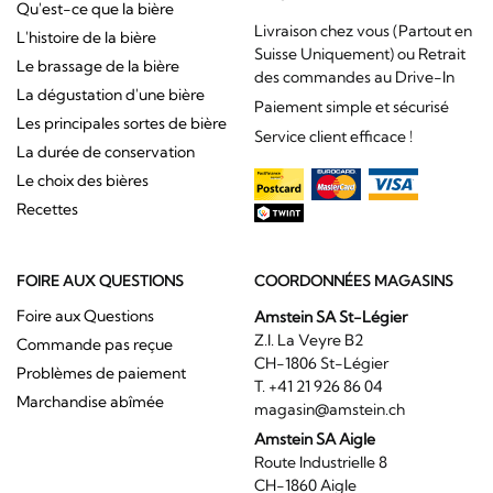
Qu'est-ce que la bière
Livraison chez vous (Partout en
L'histoire de la bière
Suisse Uniquement) ou Retrait
Le brassage de la bière
des commandes au Drive-In
La dégustation d'une bière
Paiement simple et sécurisé
Les principales sortes de bière
Service client efficace !
La durée de conservation
Le choix des bières
Recettes
FOIRE AUX QUESTIONS
COORDONNÉES MAGASINS
Foire aux Questions
Amstein SA St-Légier
Z.I. La Veyre B2
Commande pas reçue
CH-1806 St-Légier
Problèmes de paiement
T. +41 21 926 86 04
Marchandise abîmée
magasin@amstein.ch
Amstein SA Aigle
Route Industrielle 8
CH-1860 Aigle