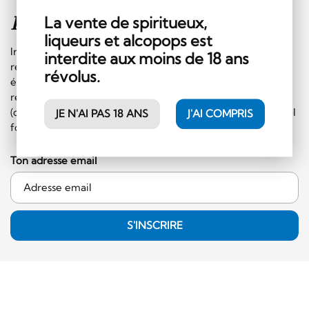
Inscription à la
newsletter
La vente de spiritueux,
liqueurs et alcopops est
Inscrivez-vous sans plus tarder à notre newsletter et
interdite aux moins de 18 ans
recevez régulièrement les informations sur les
révolus.
événements et les offres spéciales. En plus, vous
recevrez un bon de CHF 10.- à faire valoir sur le shop
(commande minimale de 50.- CHF et hors catégorie alcool
JE N'AI PAS 18 ANS
J'AI COMPRIS
fort)!
Ton adresse email
S'INSCRIRE