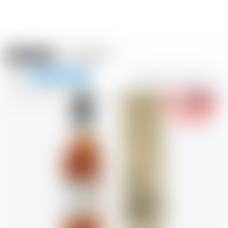
Amstein PRO
EVÈNEMENTS
0
Afficher
-18
la
FR
DE
EN
IT
navigation