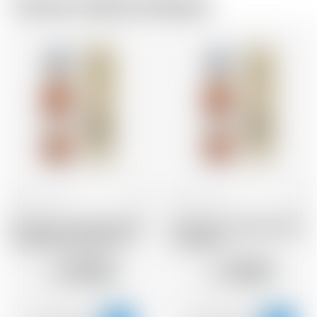
Chez le même brasseur
France
70 cl
France
70 cl
Armagnac Castarede 1986
Armagnac Castarede 1995
* avec étui et avec cire
* avec étui
125.56
110.07
CHF
CHF