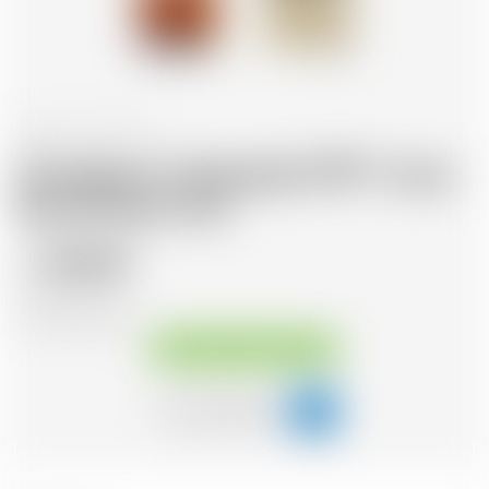
France
70 cl
Armagnac Castarede 1979 * avec
étui et avec cire
156.90
CHF
CHF
224.14
/Litre
Disponible immédiatement