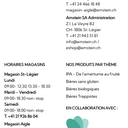
T. +41 24 466 18 48
magasin-aigle@amstein.ch
Amstein SA Administration
Z.I. La Veyre B2
CH-1806 St-Légier
T. +41 21 943 51 81
info@amstein.ch
/
eshop@amstein.ch
HORAIRES MAGASINS
NOS PRODUITS PAR THÈME
IPA - De l'amertume au fruité
Magasin St-Légier
Lundi
Bières sans gluten
09:00- 12:30, 13:30 - 18:30
Bières biologiques
Mardi - Vendredi
Bières Trappistes
09:00-18:30 non-stop
Samedi
EN COLLABORATION AVEC :
09:00-18:00 non-stop
T. +41 21 926 86 04
Magasin Aigle