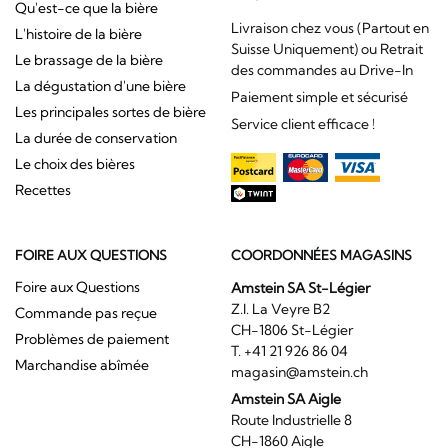
Qu'est-ce que la bière
Livraison chez vous (Partout en
L'histoire de la bière
Suisse Uniquement) ou Retrait
Le brassage de la bière
des commandes au Drive-In
La dégustation d'une bière
Paiement simple et sécurisé
Les principales sortes de bière
Service client efficace !
La durée de conservation
Le choix des bières
Recettes
FOIRE AUX QUESTIONS
COORDONNÉES MAGASINS
Foire aux Questions
Amstein SA St-Légier
Z.I. La Veyre B2
Commande pas reçue
CH-1806 St-Légier
Problèmes de paiement
T. +41 21 926 86 04
Marchandise abîmée
magasin@amstein.ch
Amstein SA Aigle
Route Industrielle 8
CH-1860 Aigle