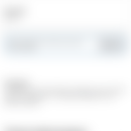
Alcool (%)
40.00 %
Faites sensation et créez votre carte
Ajouter
personnalisée
Description
Vieillissement en fût de Chêne. Armagnac issu de vin blanc
distillé (encépagement : Colombard, Ugni Blanc, Folle
Blanche et Baco)