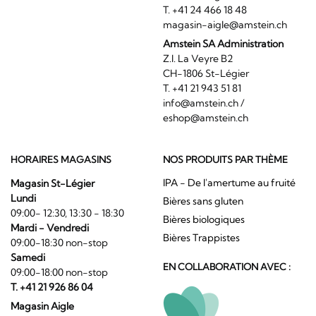
T. +41 24 466 18 48
magasin-aigle@amstein.ch
Amstein SA Administration
Z.I. La Veyre B2
CH-1806 St-Légier
T. +41 21 943 51 81
info@amstein.ch
/
eshop@amstein.ch
HORAIRES MAGASINS
NOS PRODUITS PAR THÈME
IPA - De l'amertume au fruité
Magasin St-Légier
Lundi
Bières sans gluten
09:00- 12:30, 13:30 - 18:30
Bières biologiques
Mardi - Vendredi
Bières Trappistes
09:00-18:30 non-stop
Samedi
EN COLLABORATION AVEC :
09:00-18:00 non-stop
T. +41 21 926 86 04
Magasin Aigle