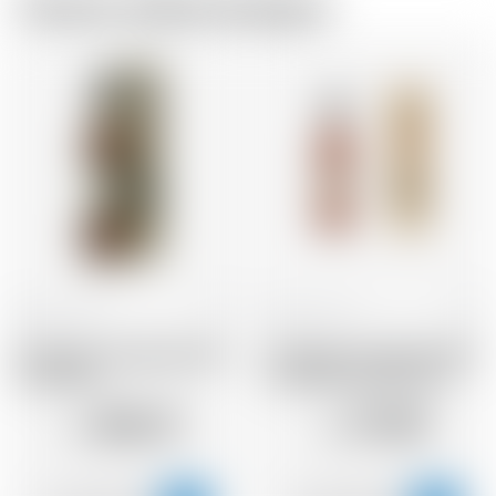
Chez le même brasseur
France
70 cl
France
70 cl
Armagnac Castarede 1969
Armagnac Castarede 1978
* avec étui
* avec étui et avec cire
403.27
171.89
CHF
CHF