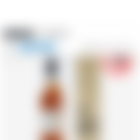
Amstein PRO
EVÈNEMENTS
0
Afficher
-18
la
FR
DE
EN
IT
navigation