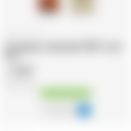
France
70 cl
Armagnac Castarede 1998 * avec
étui
110.07
CHF
CHF
157.24
/Litre
Disponible immédiatement