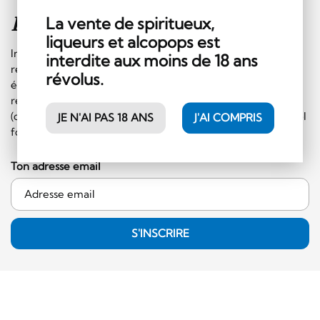
Inscription à la
newsletter
La vente de spiritueux,
liqueurs et alcopops est
Inscrivez-vous sans plus tarder à notre newsletter et
interdite aux moins de 18 ans
recevez régulièrement les informations sur les
révolus.
événements et les offres spéciales. En plus, vous
recevrez un bon de CHF 10.- à faire valoir sur le shop
(commande minimale de 50.- CHF et hors catégorie alcool
JE N'AI PAS 18 ANS
J'AI COMPRIS
fort)!
Ton adresse email
S'INSCRIRE