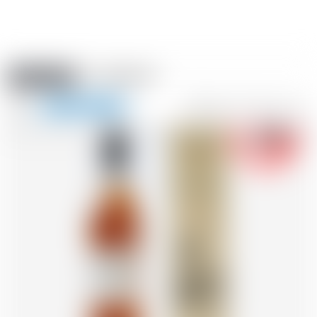
Amstein PRO
EVÈNEMENTS
0
Afficher
-18
la
FR
DE
EN
IT
navigation