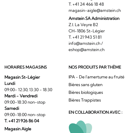
T. +41 24 466 18 48
magasin-aigle@amstein.ch
Amstein SA Administration
Z.I. La Veyre B2
CH-1806 St-Légier
T. +41 21 943 51 81
info@amstein.ch
/
eshop@amstein.ch
HORAIRES MAGASINS
NOS PRODUITS PAR THÈME
IPA - De l'amertume au fruité
Magasin St-Légier
Lundi
Bières sans gluten
09:00- 12:30, 13:30 - 18:30
Bières biologiques
Mardi - Vendredi
Bières Trappistes
09:00-18:30 non-stop
Samedi
EN COLLABORATION AVEC :
09:00-18:00 non-stop
T. +41 21 926 86 04
Magasin Aigle