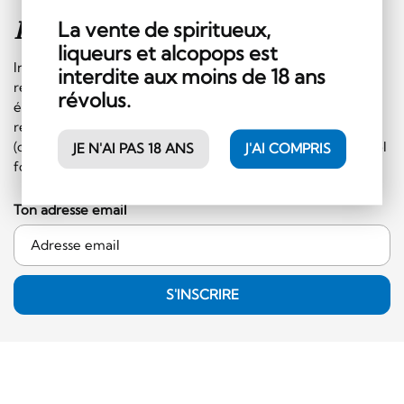
Inscription à la
newsletter
La vente de spiritueux,
liqueurs et alcopops est
Inscrivez-vous sans plus tarder à notre newsletter et
interdite aux moins de 18 ans
recevez régulièrement les informations sur les
révolus.
événements et les offres spéciales. En plus, vous
recevrez un bon de CHF 10.- à faire valoir sur le shop
(commande minimale de 50.- CHF et hors catégorie alcool
JE N'AI PAS 18 ANS
J'AI COMPRIS
fort)!
Ton adresse email
S'INSCRIRE