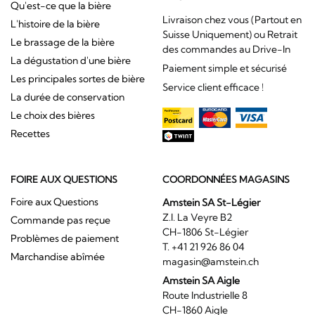
Qu'est-ce que la bière
Livraison chez vous (Partout en
L'histoire de la bière
Suisse Uniquement) ou Retrait
Le brassage de la bière
des commandes au Drive-In
La dégustation d'une bière
Paiement simple et sécurisé
Les principales sortes de bière
Service client efficace !
La durée de conservation
Le choix des bières
Recettes
FOIRE AUX QUESTIONS
COORDONNÉES MAGASINS
Foire aux Questions
Amstein SA St-Légier
Z.I. La Veyre B2
Commande pas reçue
CH-1806 St-Légier
Problèmes de paiement
T. +41 21 926 86 04
Marchandise abîmée
magasin@amstein.ch
Amstein SA Aigle
Route Industrielle 8
CH-1860 Aigle