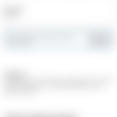
Alcool (%)
40.00 %
Faites sensation et créez votre carte
Ajouter
personnalisée
Description
Vieillissement en fût de Chêne. Armagnac issu de vin blanc
distillé (encépagement : Colombard, Ugni Blanc, Folle
Blanche et Baco)