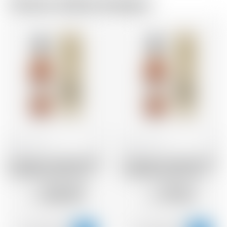
Chez le même brasseur
France
70 cl
France
70 cl
Armagnac Castarede 1981
Armagnac Castarede 1975
* avec étui et avec cire
* avec étui et avec cire
152.49
171.61
CHF
CHF