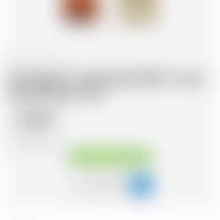
France
70 cl
Armagnac Castarede 1964 * avec
étui et avec cire
356.12
CHF
CHF
508.74
/Litre
Disponible immédiatement