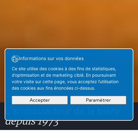
Informations sur vos données
Ce site utilise des cookies à des fins de statistiques,
d’optimisation et de marketing ciblé. En poursuivant
votre visite sur cette page, vous acceptez l’utilisation
des cookies aux fins énoncées ci-dessus.
Accepter
Paramétrer
L'ambassadeur de la bière
En savoir plus
Votre
Compris
depuis 1973
sélection