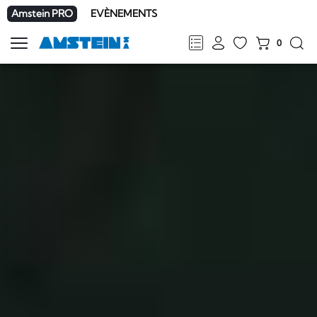
Amstein PRO
EVÈNEMENTS
0
Afficher
la
FR
DE
EN
IT
navigation