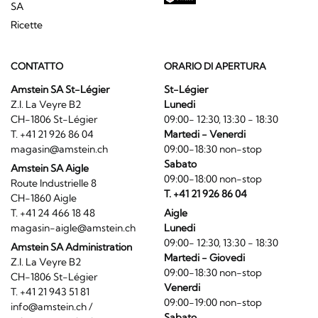
SA
Ricette
CONTATTO
ORARIO DI APERTURA
Amstein SA St-Légier
St-Légier
Z.I. La Veyre B2
Lunedi
CH-1806 St-Légier
09:00- 12:30, 13:30 - 18:30
T. +41 21 926 86 04
Martedi - Venerdi
magasin@amstein.ch
09:00-18:30 non-stop
Sabato
Amstein SA Aigle
09:00-18:00 non-stop
Route Industrielle 8
T. +41 21 926 86 04
CH-1860 Aigle
T. +41 24 466 18 48
Aigle
magasin-aigle@amstein.ch
Lunedi
09:00- 12:30, 13:30 - 18:30
Amstein SA Administration
Martedi - Giovedi
Z.I. La Veyre B2
09:00-18:30 non-stop
CH-1806 St-Légier
Venerdi
T. +41 21 943 51 81
09:00-19:00 non-stop
info@amstein.ch
/
Sabato