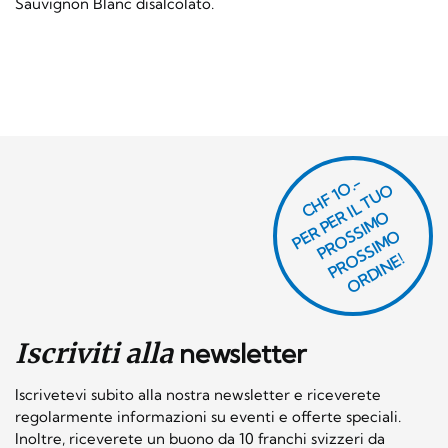
Sauvignon Blanc disalcolato.
CHF 1O.-
P
R
P
E
R I
L
T
U
O
P
R
O
SI
M
P
R
S
SI
M
O
R
DI
N
O
E
S
O
O
E!
Iscriviti alla
newsletter
Iscrivetevi subito alla nostra newsletter e riceverete
regolarmente informazioni su eventi e offerte speciali.
Inoltre, riceverete un buono da 10 franchi svizzeri da