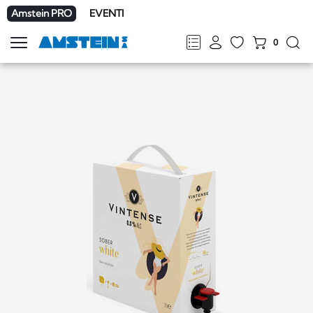
Amstein PRO
EVENTI
0
Mostra
la
FR
DE
EN
IT
navigazione