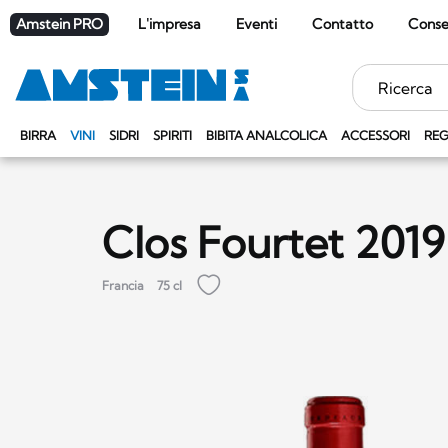
Amstein PRO
L'impresa
Eventi
Contatto
Cons
Parole
chiave
BIRRA
VINI
SIDRI
SPIRITI
BIBITA ANALCOLICA
ACCESSORI
REG
Clos Fourtet 201
Francia
75 cl