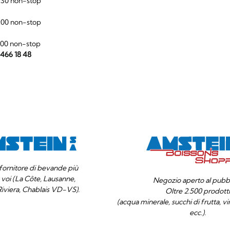
:30 non-stop
:00 non-stop
:00 non-stop
 466 18 48
o fornitore di bevande più
a voi (La Côte, Lausanne,
Negozio aperto al pubbl
Riviera, Chablais VD-VS).
Oltre 2.500 prodott
(acqua minerale, succhi di frutta, vino
ecc.).