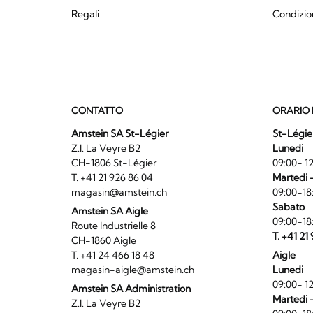
Regali
Condizio
CONTATTO
ORARIO 
Amstein SA St-Légier
St-Légie
Z.I. La Veyre B2
Lunedi
CH-1806 St-Légier
09:00- 12
T. +41 21 926 86 04
Martedi 
magasin@amstein.ch
09:00-18
Sabato
Amstein SA Aigle
09:00-18
Route Industrielle 8
T. +41 21
CH-1860 Aigle
T. +41 24 466 18 48
Aigle
magasin-aigle@amstein.ch
Lunedi
09:00- 12
Amstein SA Administration
Martedi 
Z.I. La Veyre B2