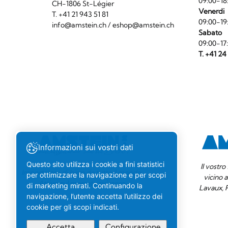
09:00-18
CH-1806 St-Légier
Venerdi
T. +41 21 943 51 81
09:00-19
info@amstein.ch
/
eshop@amstein.ch
Sabato
09:00-17
T. +41 24
Informazioni sui vostri dati
Questo sito utilizza i cookie a fini statistici
Il vostr
Importatore di birre da tutto il mondo.
per ottimizzare la navigazione e per scopi
vicino 
Attivo sul mercato svizzero.
di marketing mirati. Continuando la
Lavaux, 
navigazione, l’utente accetta l’utilizzo dei
cookie per gli scopi indicati.
Accetta
Configurazione