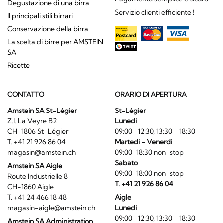
Degustazione di una birra
Servizio clienti efficiente !
Il principali stili birrari
Conservazione della birra
La scelta di birre per AMSTEIN
SA
Ricette
CONTATTO
ORARIO DI APERTURA
Amstein SA St-Légier
St-Légier
Z.I. La Veyre B2
Lunedi
CH-1806 St-Légier
09:00- 12:30, 13:30 - 18:30
T. +41 21 926 86 04
Martedi - Venerdi
magasin@amstein.ch
09:00-18:30 non-stop
Sabato
Amstein SA Aigle
09:00-18:00 non-stop
Route Industrielle 8
T. +41 21 926 86 04
CH-1860 Aigle
T. +41 24 466 18 48
Aigle
magasin-aigle@amstein.ch
Lunedi
09:00- 12:30, 13:30 - 18:30
Amstein SA Administration