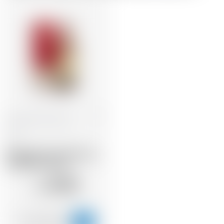
Repubblica Dominicana
70 cl
Matusalem Gran Reserva
15 Blender Solera
47.89
CHF