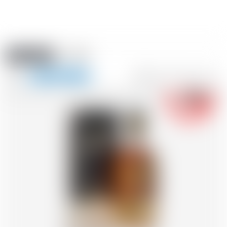
Amstein PRO
EVENTI
0
Mostra
-18
la
FR
DE
EN
IT
navigazione