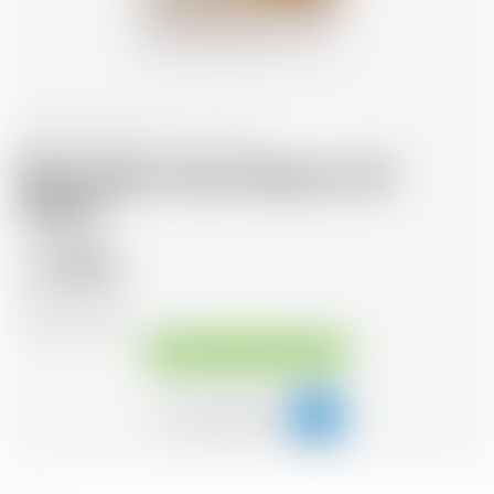
Repubblica Dominicana
70 cl
Matusalem Gran Reserva 23
Solera
70.76
CHF
CHF
101.09
/Litre
Disponibile immediatamente