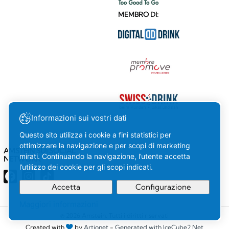
MEMBRO DI:
Informazioni sui vostri dati
Questo sito utilizza i cookie a fini statistici per
ottimizzare la navigazione e per scopi di marketing
AMSTEIN SUI SOCIAL
mirati. Continuando la navigazione, l’utente accetta
NETWORK
l’utilizzo dei cookie per gli scopi indicati.
Accetta
Configurazione
Maggiori informazioni
La tua
OK
© 2026 Amstein. Tutti i diritti riservati
Created with
by
Artionet
-
Generated with IceCube2.Net