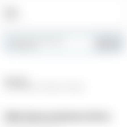
Alcool
40.00 %
Fai colpo e crea la tua carta
Aggiungere
personalizzata
Description
Rum Matusalem Gran Reserva 23 Solera
Dallo stesso produttore di birra