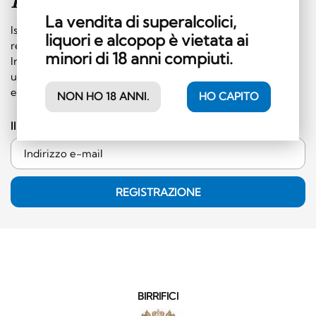
Iscriviti alla
newsletter
La vendita di superalcolici,
Iscrivetevi subito alla nostra newsletter e riceverete
liquori e alcopop è vietata ai
regolarmente informazioni su eventi e offerte speciali.
minori di 18 anni compiuti.
Inoltre, riceverete un buono da 10 franchi svizzeri da
utilizzare in negozio (ordine minimo di 50 franchi svizzeri,
esclusa la categoria dei superalcolici)!
NON HO 18 ANNI.
HO CAPITO
Il vostro indirizzo e-mail
REGISTRAZIONE
BIRRIFICI