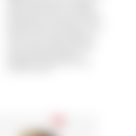
al 100%: prodotto, fermentato e distillato
distillato a Moon Harbour in un alambicco
locale. Il grano veniva coltivato nella regione
di Bordeaux. BanS Invecchiato per 3 anni in
botti di Sauternes, poi maturato per 6 mesi in
Château La mesi in botte di Château La
Louvière, situato a Léognan nella Gironda,
sono per strutturare e sublimare questo
prodotto 100% Made In Bordeaux.
Imbottigliato senza filtrazione a freddo
Colorazione naturale.
-18