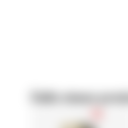
Dallo stesso prod
-18