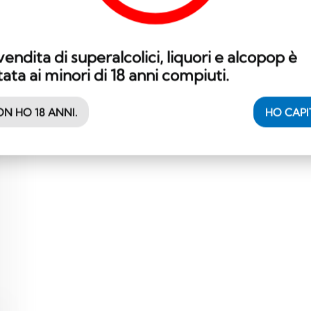
82.58
CHF
vendita di superalcolici, liquori e alcopop è
tata ai minori di 18 anni compiuti.
N HO 18 ANNI.
HO CAP