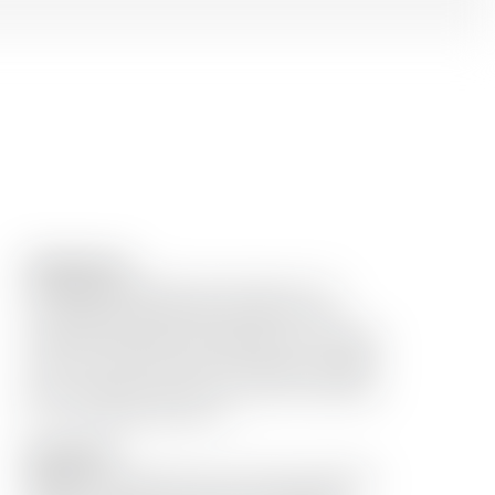
Abbinamenti
Un aperitivo perfetto per gli epicurei. Si
accompagna a piatti dolci e salati come il
maiale al caramello. Sarà ideale con formaggi
come il Comté fruttato. Per il dessert, optate
per la classica torta al cioccolato per deliziare
le vostre papille gustative.
Description
DOCK 1 è un single malt di origine bordolese