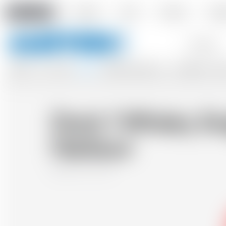
Amstein PRO
L'impresa
Eventi
Contatto
Cons
Parole
chiave
BIRRA
VINI
SIDRI
SPIRITI
BIBITA ANALCOLICA
ACCESSORI
REG
Dock 1 Whisky Si
Harbour
Francia
70 cl