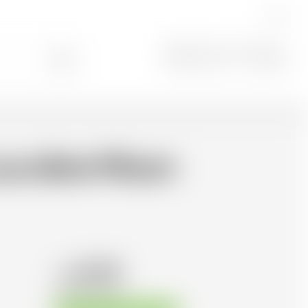
IT
Ricerca
0
Louvière Moon
62.84
CHF
CHF
89.77
/Litre