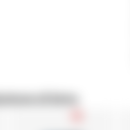
uttore di birra
-18