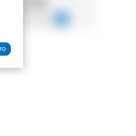
73.19
CHF
ITO