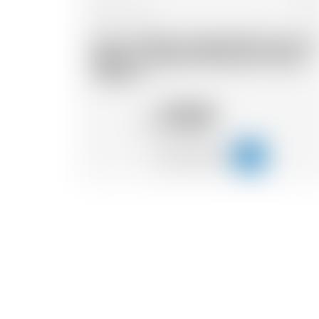
Francia
70 cl
Dock 3 Whisky Single Malt Fumé aux
algues du bassin d'Arcachon Moon
Harbour
73.19
CHF