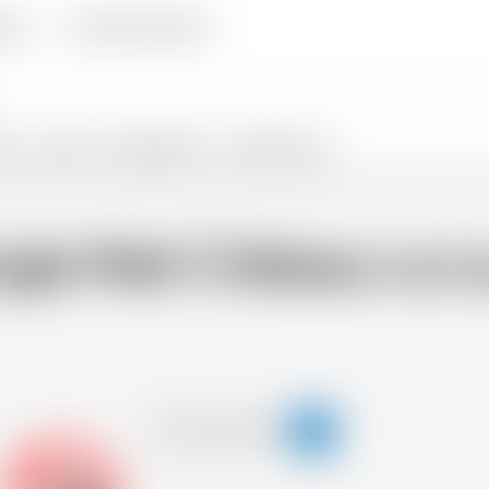
egna
Domande Frequenti
ALI
SNACKS
PROMOTIONS %
VENDITE FLASH
ngle Malt Château La 