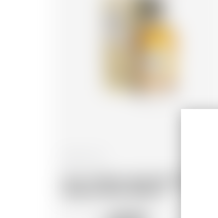
Francia
70 cl
Dock 1 Whisky Single Malt Château
Rieussec Moon Harbour