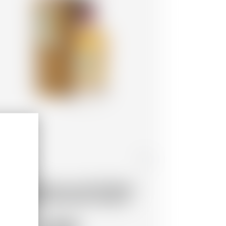
ancia
70 cl
ock 2 Whisky pur malt Château
antenac Brown Moon Harbour