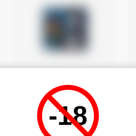
Francia
70 cl
Fr
Coffret Dock 3 Whisky Single Malt
-18
Fumé aux algues du bassin
d'Arcachon Moon Harbour et 2
D
verres
C