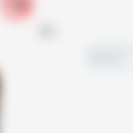
-18
Alcool
45.80 %
Fai colpo e crea la 
personalizzata