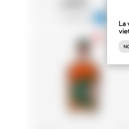
65.15
CHF
La 
vie
-18
NO