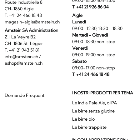
09:00-18:00 non-stop
Route Industrielle 8
T. +41 21 926 86 04
CH-1860 Aigle
T. +41 24 466 18 48
Aigle
magasin-aigle@amstein.ch
Lunedi
09:00- 12:30, 13:30 - 18:30
Amstein SA Administration
Martedi - Giovedi
Z.I. La Veyre B2
09:00-18:30 non-stop
CH-1806 St-Légier
Venerdi
T. +41 21 943 51 81
09:00-19:00 non-stop
info@amstein.ch
/
Sabato
eshop@amstein.ch
09:00-17:00 non-stop
T. +41 24 466 18 48
I NOSTRI PRODOTTI PER TEMA
Domande Frequenti
Le India Pale Ale, o IPA
Le birre senza glutine
Le birre bio
Le birre trappiste