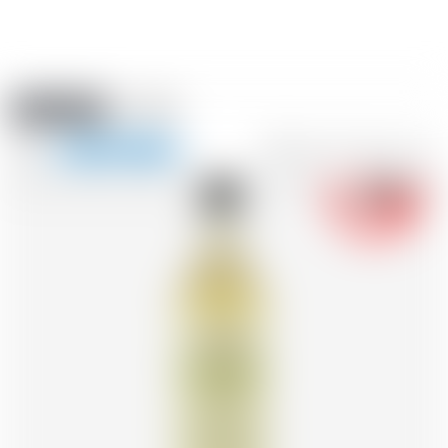
Amstein PRO
EVENTI
0
Mostra
-18
la
FR
DE
EN
IT
navigazione