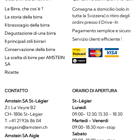
La Birra, che cos’è ?
Consegna a domicilio (solo in
tutta la Svizzera) o ritiro degli
La storia della birra
ordini presso il Drive-In
Il brasssagio della birra
Pagamento semplice e sicuro
Degustazione di una birra
Servizio clienti efficiente !
Il principali stili birrari
Conservazione della birra
La scelta di birre per AMSTEIN
SA
Ricette
CONTATTO
ORARIO DI APERTURA
Amstein SA St-Légier
St-Légier
Z.I. La Veyre B2
Lunedi
CH-1806 St-Légier
09:00- 12:30, 13:30 - 18:30
T. +41 21 926 86 04
Martedi - Venerdi
magasin@amstein.ch
09:00-18:30 non-stop
Sabato
Amstein SA Aigle