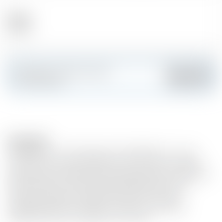
Alcool
61.00 %
Fai colpo e crea la tua carta
Aggiungere
personalizzata
Description
As We Get It - As It Comes In Or As We Get It - è una
miniserie diretta da Ian MacLeod. A tale scopo vengono
selezionate e riempite botti di whisky giovani, ma sempre
senza specificare l'origine della distilleria del whisky.
Tuttavia, l'indicazione single malt indica che ogni
imbottigliamento è sempre il whisky di una singola
distilleria, altrimenti sarebbe una miscela.