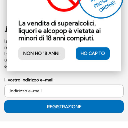
E
S
O
O
E!
La vendita di superalcolici,
Iscriviti alla
newsletter
liquori e alcopop è vietata ai
minori di 18 anni compiuti.
Iscrivetevi subito alla nostra newsletter e riceverete
regolarmente informazioni su eventi e offerte speciali.
Inoltre, riceverete un buono da 10 franchi svizzeri da
NON HO 18 ANNI.
HO CAPITO
utilizzare in negozio (ordine minimo di 50 franchi svizzeri,
esclusa la categoria dei superalcolici)!
Il vostro indirizzo e-mail
REGISTRAZIONE