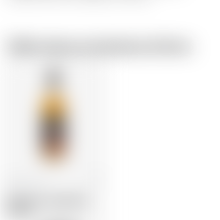
Dallo stesso produttore di birra
Scozia
70 cl
Mc Warrior Single Malt
Whisky