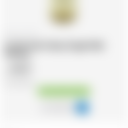
Scozia
70 cl
As We Get It Islay Single Malt
Whisky
90.27
CHF
CHF
128.96
/Litre
Disponibile immediatamente