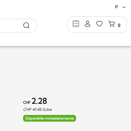
IT
Ricerca
0
2.28
CHF
CHF
41.45
/Litre
Disponibile immediatamente