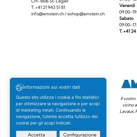
CH-1806 St-Légier
Venerdi
T. +41 21 943 51 81
09:00-19
info@amstein.ch
/
eshop@amstein.ch
Sabato
09:00-17
T. +41 24
Informazioni sui vostri dati
Questo sito utilizza i cookie a fini statistici
Il vostr
Importatore di birre da tutto il mondo.
per ottimizzare la navigazione e per scopi
vicino 
Attivo sul mercato svizzero.
di marketing mirati. Continuando la
Lavaux, 
navigazione, l’utente accetta l’utilizzo dei
cookie per gli scopi indicati.
Accetta
Configurazione