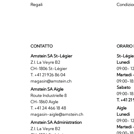
Regali
Condizio
CONTATTO
ORARIO 
Amstein SA St-Légier
St-Légie
Z.I. La Veyre B2
Lunedi
CH-1806 St-Légier
09:00- 12
T. +41 21 926 86 04
Martedi 
magasin@amstein.ch
09:00-18
Sabato
Amstein SA Aigle
09:00-18
Route Industrielle 8
T. +41 21
CH-1860 Aigle
T. +41 24 466 18 48
Aigle
magasin-aigle@amstein.ch
Lunedi
09:00- 12
Amstein SA Administration
Martedi 
Z.I. La Veyre B2
09:00-18