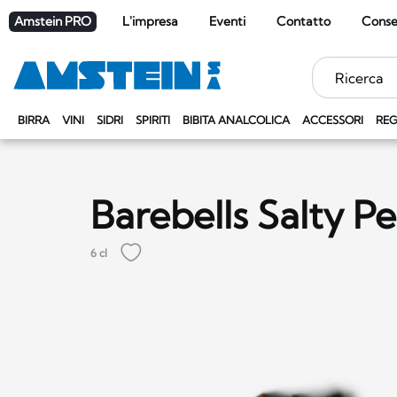
Amstein PRO
L'impresa
Eventi
Contatto
Cons
Parole
chiave
BIRRA
VINI
SIDRI
SPIRITI
BIBITA ANALCOLICA
ACCESSORI
REG
Barebells Salty P
6 cl