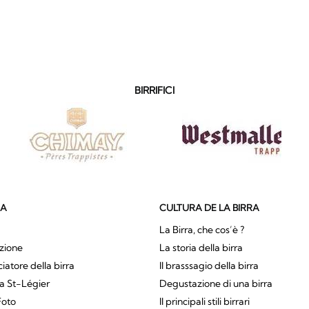
BIRRIFICI
SA
CULTURA DE LA BIRRA
La Birra, che cos’è ?
zione
La storia della birra
atore della birra
Il brasssagio della birra
a St-Légier
Degustazione di una birra
Foto
Il principali stili birrari