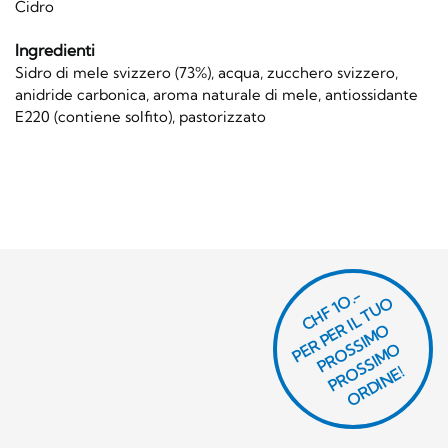
Cidro
Ingredienti
Sidro di mele svizzero (73%), acqua, zucchero svizzero,
anidride carbonica, aroma naturale di mele, antiossidante
E220 (contiene solfito), pastorizzato
CHF 1O.-
P
R
P
E
R I
L
T
U
O
P
R
O
SI
M
P
R
S
SI
M
O
R
DI
N
O
E
S
O
O
E!