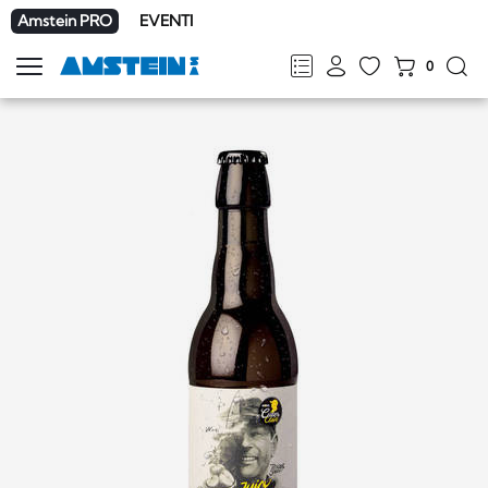
Amstein PRO
EVENTI
0
Mostra
la
FR
DE
EN
IT
navigazione