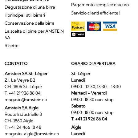
Pagamento semplice e sicuro
Degustazione di una birra
Servizio clienti efficiente !
Il principali stili birrari
Conservazione della birra
La scelta di birre per AMSTEIN
SA
Ricette
CONTATTO
ORARIO DI APERTURA
Amstein SA St-Légier
St-Légier
Z.I. La Veyre B2
Lunedi
CH-1806 St-Légier
09:00- 12:30, 13:30 - 18:30
T. +41 21 926 86 04
Martedi - Venerdi
magasin@amstein.ch
09:00-18:30 non-stop
Sabato
Amstein SA Aigle
09:00-18:00 non-stop
Route Industrielle 8
T. +41 21 926 86 04
CH-1860 Aigle
T. +41 24 466 18 48
Aigle
magasin-aigle@amstein.ch
Lunedi