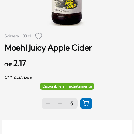
Svizzera
33 cl
Moehl Juicy Apple Cider
2.17
CHF
CHF
6.58
/Litre
Disponibile immediatamente