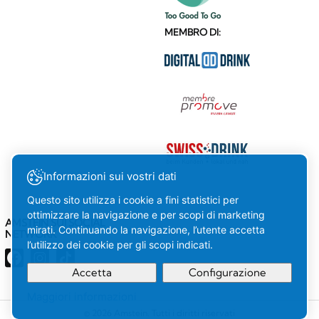
MEMBRO DI:
Informazioni sui vostri dati
Questo sito utilizza i cookie a fini statistici per
ottimizzare la navigazione e per scopi di marketing
AMSTEIN SUI SOCIAL
mirati. Continuando la navigazione, l’utente accetta
NETWORK
l’utilizzo dei cookie per gli scopi indicati.
Accetta
Configurazione
Maggiori informazioni
La tua
OK
© 2026 Amstein. Tutti i diritti riservati