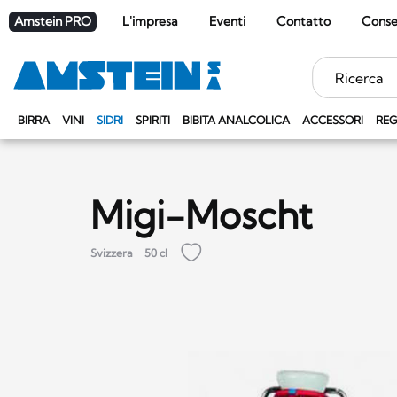
Amstein PRO
L'impresa
Eventi
Contatto
Cons
Parole
chiave
BIRRA
VINI
SIDRI
SPIRITI
BIBITA ANALCOLICA
ACCESSORI
REG
Migi-Moscht
Svizzera
50 cl