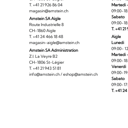
T. +41 21 926 86 04
Martedi 
magasin@amstein.ch
09:00-18
Sabato
Amstein SA Aigle
09:00-18
Route Industrielle 8
T. +41 21
CH-1860 Aigle
T. +41 24 466 18 48
Aigle
magasin-aigle@amstein.ch
Lunedi
09:00- 12
Amstein SA Administration
Martedi 
Z.I. La Veyre B2
09:00-18
CH-1806 St-Légier
Venerdi
T. +41 21 943 51 81
09:00-19
info@amstein.ch
/
eshop@amstein.ch
Sabato
09:00-17
T. +41 24