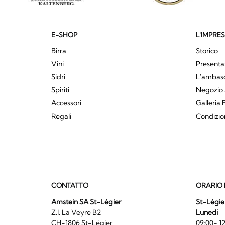
E-SHOP
L'IMPRE
Birra
Storico
Vini
Presenta
Sidri
L'ambasci
Spiriti
Negozio 
Accessori
Galleria 
Regali
Condizio
CONTATTO
ORARIO 
Amstein SA St-Légier
St-Légie
Z.I. La Veyre B2
Lunedi
CH-1806 St-Légier
09:00- 12