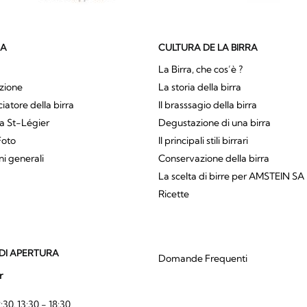
SA
CULTURA DE LA BIRRA
La Birra, che cos’è ?
zione
La storia della birra
atore della birra
Il brasssagio della birra
a St-Légier
Degustazione di una birra
Foto
Il principali stili birrari
ni generali
Conservazione della birra
La scelta di birre per AMSTEIN SA
Ricette
DI APERTURA
Domande Frequenti
r
:30, 13:30 - 18:30