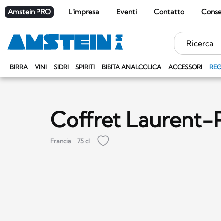
Amstein PRO
L'impresa
Eventi
Contatto
Cons
Parole
chiave
BIRRA
VINI
SIDRI
SPIRITI
BIBITA ANALCOLICA
ACCESSORI
REG
Coffret Laurent-
Francia
75 cl