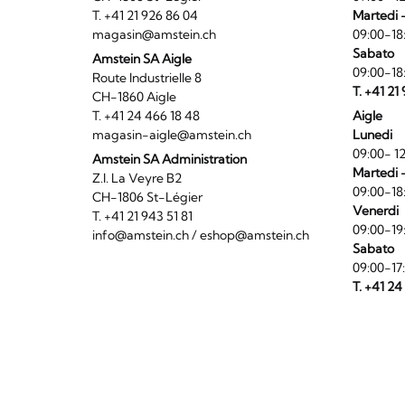
T. +41 21 926 86 04
Martedi 
magasin@amstein.ch
09:00-18
Sabato
Amstein SA Aigle
09:00-18
Route Industrielle 8
T. +41 21
CH-1860 Aigle
T. +41 24 466 18 48
Aigle
magasin-aigle@amstein.ch
Lunedi
09:00- 12
Amstein SA Administration
Martedi 
Z.I. La Veyre B2
09:00-18
CH-1806 St-Légier
Venerdi
T. +41 21 943 51 81
09:00-19
info@amstein.ch
/
eshop@amstein.ch
Sabato
09:00-17
T. +41 24