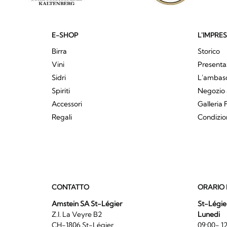
E-SHOP
L'IMPRE
Birra
Storico
Vini
Presenta
Sidri
L'ambasci
Spiriti
Negozio 
Accessori
Galleria 
Regali
Condizio
CONTATTO
ORARIO 
Amstein SA St-Légier
St-Légie
Z.I. La Veyre B2
Lunedi
CH-1806 St-Légier
09:00- 12