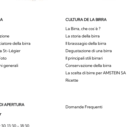
SA
CULTURA DE LA BIRRA
La Birra, che cos’è ?
zione
La storia della birra
atore della birra
Il brasssagio della birra
a St-Légier
Degustazione di una birra
Foto
Il principali stili birrari
ni generali
Conservazione della birra
La scelta di birre per AMSTEIN SA
Ricette
DI APERTURA
Domande Frequenti
r
:30, 13:30 - 18:30