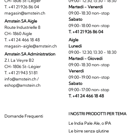
CH-1806 St-Légier
09:00- 12:30, 13:30 - 18:30
T. +41 21 926 86 04
Martedi - Venerdi
magasin@amstein.ch
09:00-18:30 non-stop
Sabato
Amstein SA Aigle
09:00-18:00 non-stop
Route Industrielle 8
T. +41 21 926 86 04
CH-1860 Aigle
T. +41 24 466 18 48
Aigle
magasin-aigle@amstein.ch
Lunedi
09:00- 12:30, 13:30 - 18:30
Amstein SA Administration
Martedi - Giovedi
Z.I. La Veyre B2
09:00-18:30 non-stop
CH-1806 St-Légier
Venerdi
T. +41 21 943 51 81
09:00-19:00 non-stop
info@amstein.ch
/
Sabato
eshop@amstein.ch
09:00-17:00 non-stop
T. +41 24 466 18 48
I NOSTRI PRODOTTI PER TEMA
Domande Frequenti
Le India Pale Ale, o IPA
Le birre senza glutine