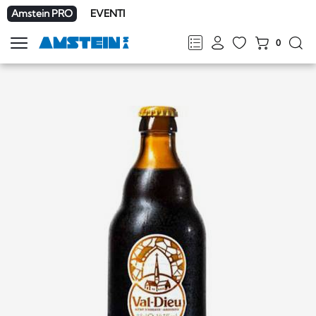
Amstein PRO
EVENTI
0
Mostra
la
FR
DE
EN
IT
navigazione