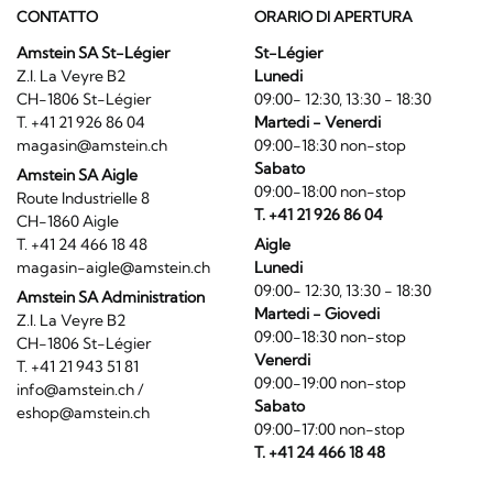
CONTATTO
ORARIO DI APERTURA
Amstein SA St-Légier
St-Légier
Z.I. La Veyre B2
Lunedi
CH-1806 St-Légier
09:00- 12:30, 13:30 - 18:30
T. +41 21 926 86 04
Martedi - Venerdi
magasin@amstein.ch
09:00-18:30 non-stop
Sabato
Amstein SA Aigle
09:00-18:00 non-stop
Route Industrielle 8
T. +41 21 926 86 04
CH-1860 Aigle
T. +41 24 466 18 48
Aigle
magasin-aigle@amstein.ch
Lunedi
09:00- 12:30, 13:30 - 18:30
Amstein SA Administration
Martedi - Giovedi
Z.I. La Veyre B2
09:00-18:30 non-stop
CH-1806 St-Légier
Venerdi
T. +41 21 943 51 81
09:00-19:00 non-stop
info@amstein.ch
/
Sabato
eshop@amstein.ch
09:00-17:00 non-stop
T. +41 24 466 18 48