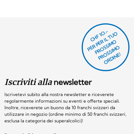
CHF 1O.-
P
R
P
E
R I
L
T
U
O
P
R
O
SI
M
P
R
S
SI
M
O
R
DI
N
O
E
S
O
O
E!
Iscriviti alla
newsletter
Iscrivetevi subito alla nostra newsletter e riceverete
regolarmente informazioni su eventi e offerte speciali.
Inoltre, riceverete un buono da 10 franchi svizzeri da
utilizzare in negozio (ordine minimo di 50 franchi svizzeri,
esclusa la categoria dei superalcolici)!