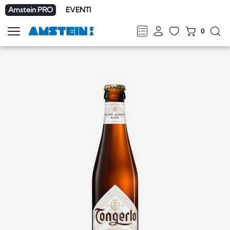
Amstein PRO
EVENTI
0
Mostra
la
FR
DE
EN
IT
navigazione