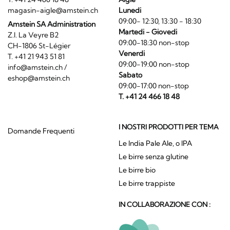
magasin-aigle@amstein.ch
Lunedi
09:00- 12:30, 13:30 - 18:30
Amstein SA Administration
Martedi - Giovedi
Z.I. La Veyre B2
09:00-18:30 non-stop
CH-1806 St-Légier
Venerdi
T. +41 21 943 51 81
09:00-19:00 non-stop
info@amstein.ch
/
Sabato
eshop@amstein.ch
09:00-17:00 non-stop
T. +41 24 466 18 48
I NOSTRI PRODOTTI PER TEMA
Domande Frequenti
Le India Pale Ale, o IPA
Le birre senza glutine
Le birre bio
Le birre trappiste
IN COLLABORAZIONE CON :