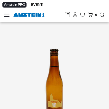
Amstein PRO
EVENTI
0
Mostra
la
FR
DE
EN
IT
navigazione