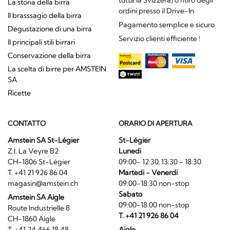
tutta la Svizzera) o ritiro degli
La storia della birra
ordini presso il Drive-In
Il brasssagio della birra
Pagamento semplice e sicuro
Degustazione di una birra
Servizio clienti efficiente !
Il principali stili birrari
Conservazione della birra
La scelta di birre per AMSTEIN
SA
Ricette
CONTATTO
ORARIO DI APERTURA
Amstein SA St-Légier
St-Légier
Z.I. La Veyre B2
Lunedi
CH-1806 St-Légier
09:00- 12:30, 13:30 - 18:30
T. +41 21 926 86 04
Martedi - Venerdi
magasin@amstein.ch
09:00-18:30 non-stop
Sabato
Amstein SA Aigle
09:00-18:00 non-stop
Route Industrielle 8
T. +41 21 926 86 04
CH-1860 Aigle
T. +41 24 466 18 48
Aigle