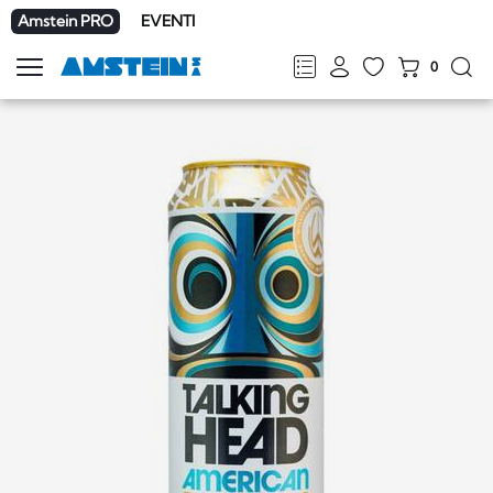
Amstein PRO
EVENTI
0
Mostra
la
FR
DE
EN
IT
navigazione