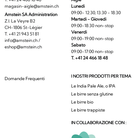
magasin-aigle@amstein.ch
Lunedi
09:00- 12:30, 13:30 - 18:30
Amstein SA Administration
Martedi - Giovedi
Z.I. La Veyre B2
09:00-18:30 non-stop
CH-1806 St-Légier
Venerdi
T. +41 21 943 51 81
09:00-19:00 non-stop
info@amstein.ch
/
Sabato
eshop@amstein.ch
09:00-17:00 non-stop
T. +41 24 466 18 48
I NOSTRI PRODOTTI PER TEMA
Domande Frequenti
Le India Pale Ale, o IPA
Le birre senza glutine
Le birre bio
Le birre trappiste
IN COLLABORAZIONE CON :