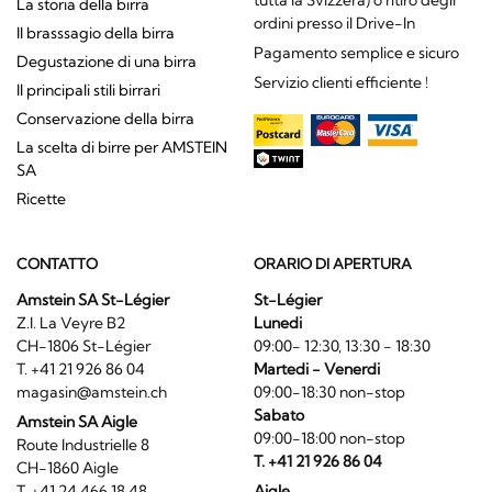
tutta la Svizzera) o ritiro degli
La storia della birra
ordini presso il Drive-In
Il brasssagio della birra
Pagamento semplice e sicuro
Degustazione di una birra
Servizio clienti efficiente !
Il principali stili birrari
Conservazione della birra
La scelta di birre per AMSTEIN
SA
Ricette
CONTATTO
ORARIO DI APERTURA
Amstein SA St-Légier
St-Légier
Z.I. La Veyre B2
Lunedi
CH-1806 St-Légier
09:00- 12:30, 13:30 - 18:30
T. +41 21 926 86 04
Martedi - Venerdi
magasin@amstein.ch
09:00-18:30 non-stop
Sabato
Amstein SA Aigle
09:00-18:00 non-stop
Route Industrielle 8
T. +41 21 926 86 04
CH-1860 Aigle
T. +41 24 466 18 48
Aigle