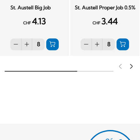
St. Austell Big Job
St. Austell Proper Job 0.5%
4.13
3.44
CHF
CHF
Pré
S