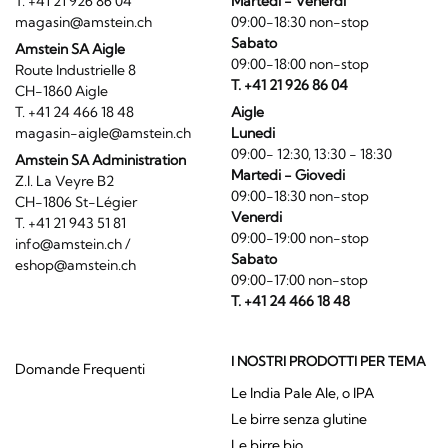
T. +41 21 926 86 04
Martedi - Venerdi
magasin@amstein.ch
09:00-18:30 non-stop
Sabato
Amstein SA Aigle
09:00-18:00 non-stop
Route Industrielle 8
T. +41 21 926 86 04
CH-1860 Aigle
T. +41 24 466 18 48
Aigle
magasin-aigle@amstein.ch
Lunedi
09:00- 12:30, 13:30 - 18:30
Amstein SA Administration
Martedi - Giovedi
Z.I. La Veyre B2
09:00-18:30 non-stop
CH-1806 St-Légier
Venerdi
T. +41 21 943 51 81
09:00-19:00 non-stop
info@amstein.ch
/
Sabato
eshop@amstein.ch
09:00-17:00 non-stop
T. +41 24 466 18 48
I NOSTRI PRODOTTI PER TEMA
Domande Frequenti
Le India Pale Ale, o IPA
Le birre senza glutine
Le birre bio