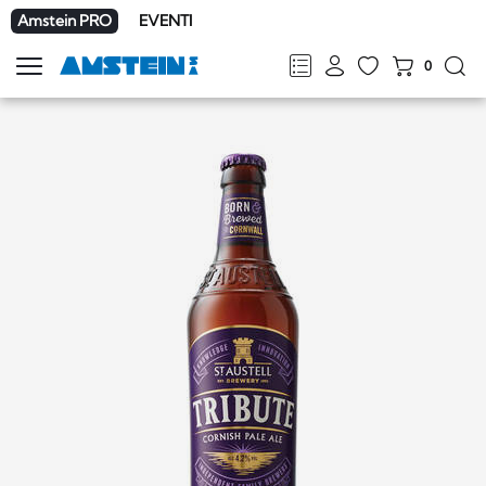
Amstein PRO
EVENTI
0
Mostra
la
FR
DE
EN
IT
navigazione