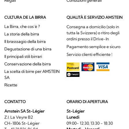
Regali
Condizioni generali
CULTURA DE LA BIRRA
QUALITÀ E SERVIZIO AMSTEIN
La Birra, che cos’è ?
Consegna a domicilio (solo in
tutta la Svizzera) o ritiro degli
La storia della birra
ordini presso il Drive-In
Il brasssagio della birra
Pagamento semplice e sicuro
Degustazione di una birra
Servizio clienti efficiente !
Il principali stili birrari
Conservazione della birra
La scelta di birre per AMSTEIN
SA
Ricette
CONTATTO
ORARIO DI APERTURA
Amstein SA St-Légier
St-Légier
Z.I. La Veyre B2
Lunedi
CH-1806 St-Légier
09:00- 12:30, 13:30 - 18:30