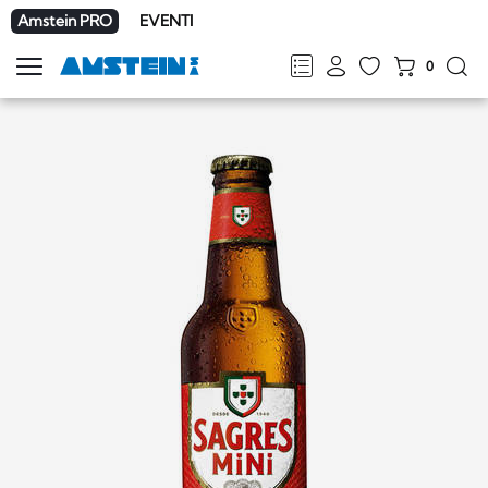
Amstein PRO
EVENTI
0
Mostra
la
FR
DE
EN
IT
navigazione