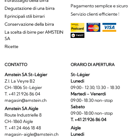
Il brasssagio della birra
Pagamento semplice e sicuro
Degustazione di una birra
Servizio clienti efficiente !
Il principali stili birrari
Conservazione della birra
La scelta di birre per AMSTEIN
SA
Ricette
CONTATTO
ORARIO DI APERTURA
Amstein SA St-Légier
St-Légier
Z.I. La Veyre B2
Lunedi
CH-1806 St-Légier
09:00- 12:30, 13:30 - 18:30
T. +41 21 926 86 04
Martedi - Venerdi
magasin@amstein.ch
09:00-18:30 non-stop
Sabato
Amstein SA Aigle
09:00-18:00 non-stop
Route Industrielle 8
T. +41 21 926 86 04
CH-1860 Aigle
T. +41 24 466 18 48
Aigle
magasin-aigle@amstein.ch
Lunedi