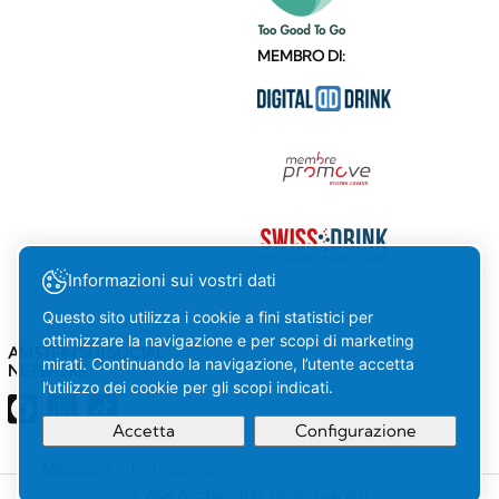
MEMBRO DI:
Informazioni sui vostri dati
Questo sito utilizza i cookie a fini statistici per
ottimizzare la navigazione e per scopi di marketing
AMSTEIN SUI SOCIAL
mirati. Continuando la navigazione, l’utente accetta
NETWORK
l’utilizzo dei cookie per gli scopi indicati.
Accetta
Configurazione
Maggiori informazioni
La tua
OK
© 2026 Amstein. Tutti i diritti riservati