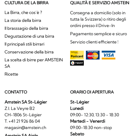
CULTURA DE LA BIRRA
QUALITÀ E SERVIZIO AMSTEIN
La Birra, che cos’è ?
Consegna a domicilio (solo in
tutta la Svizzera) o ritiro degli
La storia della birra
ordini presso il Drive-In
Il brasssagio della birra
Pagamento semplice e sicuro
Degustazione di una birra
Servizio clienti efficiente !
Il principali stili birrari
Conservazione della birra
La scelta di birre per AMSTEIN
SA
Ricette
CONTATTO
ORARIO DI APERTURA
Amstein SA St-Légier
St-Légier
Z.I. La Veyre B2
Lunedi
CH-1806 St-Légier
09:00- 12:30, 13:30 - 18:30
T. +41 21 926 86 04
Martedi - Venerdi
magasin@amstein.ch
09:00-18:30 non-stop
Sabato
Amstein SA Aigle