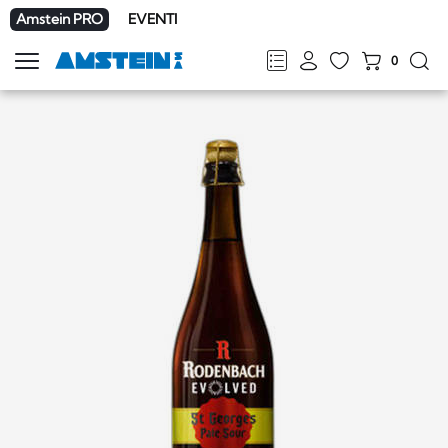
Amstein PRO
EVENTI
0
Mostra
la
FR
DE
EN
IT
navigazione