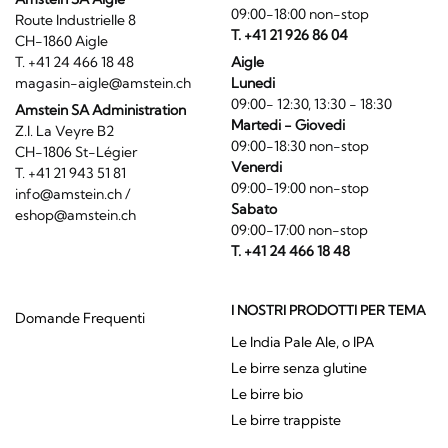
09:00-18:00 non-stop
Route Industrielle 8
T. +41 21 926 86 04
CH-1860 Aigle
T. +41 24 466 18 48
Aigle
magasin-aigle@amstein.ch
Lunedi
09:00- 12:30, 13:30 - 18:30
Amstein SA Administration
Martedi - Giovedi
Z.I. La Veyre B2
09:00-18:30 non-stop
CH-1806 St-Légier
Venerdi
T. +41 21 943 51 81
09:00-19:00 non-stop
info@amstein.ch
/
Sabato
eshop@amstein.ch
09:00-17:00 non-stop
T. +41 24 466 18 48
I NOSTRI PRODOTTI PER TEMA
Domande Frequenti
Le India Pale Ale, o IPA
Le birre senza glutine
Le birre bio
Le birre trappiste