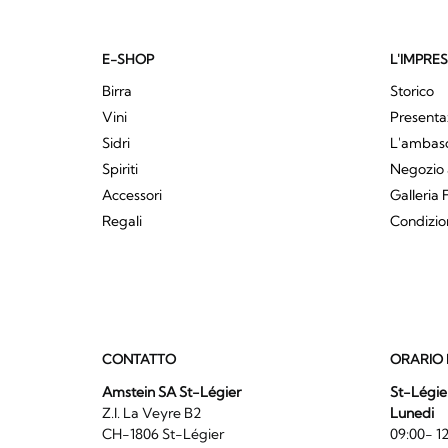
E-SHOP
L'IMPRE
Birra
Storico
Vini
Presenta
Sidri
L'ambasci
Spiriti
Negozio 
Accessori
Galleria 
Regali
Condizio
CONTATTO
ORARIO 
Amstein SA St-Légier
St-Légie
Z.I. La Veyre B2
Lunedi
CH-1806 St-Légier
09:00- 12