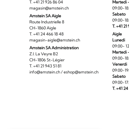
T. +41 21 926 86 04
Martedi 
magasin@amstein.ch
09:00-18
Sabato
Amstein SA Aigle
09:00-18
Route Industrielle 8
T. +41 21
CH-1860 Aigle
T. +41 24 466 18 48
Aigle
magasin-aigle@amstein.ch
Lunedi
09:00- 12
Amstein SA Administration
Martedi 
Z.I. La Veyre B2
09:00-18
CH-1806 St-Légier
Venerdi
T. +41 21 943 51 81
09:00-19
info@amstein.ch
/
eshop@amstein.ch
Sabato
09:00-17
T. +41 24