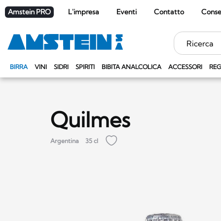
Amstein PRO
L'impresa
Eventi
Contatto
Cons
Parole
chiave
BIRRA
VINI
SIDRI
SPIRITI
BIBITA ANALCOLICA
ACCESSORI
REG
Quilmes
Argentina
35 cl