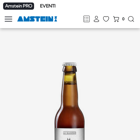
Amstein PRO
EVENTI
0
Mostra
la
FR
DE
EN
IT
navigazione