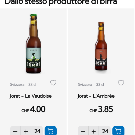
Dallo stesso produttore di birra
Svizzera
33 cl
Svizzera
33 cl
Jorat - La Vaudoise
Jorat - L'Ambrée
4.00
3.85
CHF
CHF