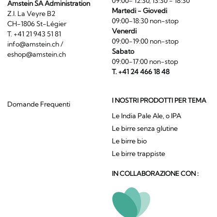
09:00- 12:30, 13:30 - 18:30
Amstein SA Administration
Martedi - Giovedi
Z.I. La Veyre B2
09:00-18:30 non-stop
CH-1806 St-Légier
Venerdi
T. +41 21 943 51 81
09:00-19:00 non-stop
info@amstein.ch
/
Sabato
eshop@amstein.ch
09:00-17:00 non-stop
T. +41 24 466 18 48
I NOSTRI PRODOTTI PER TEMA
Domande Frequenti
Le India Pale Ale, o IPA
Le birre senza glutine
Le birre bio
Le birre trappiste
IN COLLABORAZIONE CON :