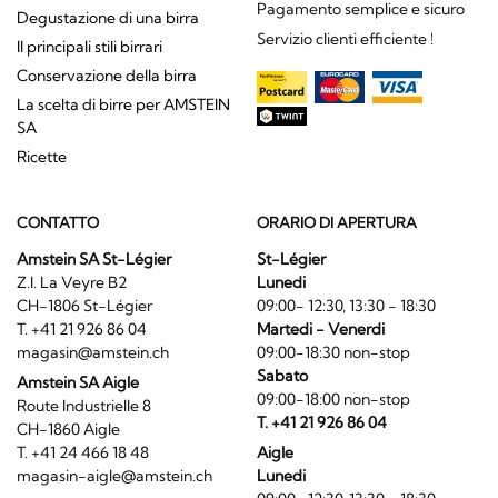
Pagamento semplice e sicuro
Degustazione di una birra
Servizio clienti efficiente !
Il principali stili birrari
Conservazione della birra
La scelta di birre per AMSTEIN
SA
Ricette
CONTATTO
ORARIO DI APERTURA
Amstein SA St-Légier
St-Légier
Z.I. La Veyre B2
Lunedi
CH-1806 St-Légier
09:00- 12:30, 13:30 - 18:30
T. +41 21 926 86 04
Martedi - Venerdi
magasin@amstein.ch
09:00-18:30 non-stop
Sabato
Amstein SA Aigle
09:00-18:00 non-stop
Route Industrielle 8
T. +41 21 926 86 04
CH-1860 Aigle
T. +41 24 466 18 48
Aigle
magasin-aigle@amstein.ch
Lunedi