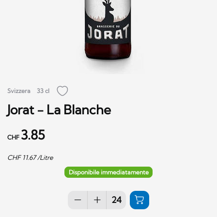
Svizzera
33 cl
Jorat - La Blanche
3.85
CHF
CHF
11.67
/Litre
Disponibile immediatamente