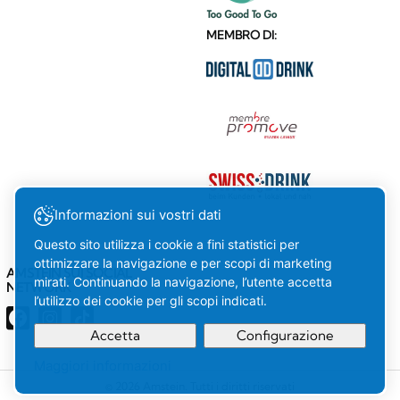
MEMBRO DI:
Informazioni sui vostri dati
Questo sito utilizza i cookie a fini statistici per
ottimizzare la navigazione e per scopi di marketing
AMSTEIN SUI SOCIAL
mirati. Continuando la navigazione, l’utente accetta
NETWORK
l’utilizzo dei cookie per gli scopi indicati.
Accetta
Configurazione
Maggiori informazioni
La tua
OK
© 2026 Amstein. Tutti i diritti riservati