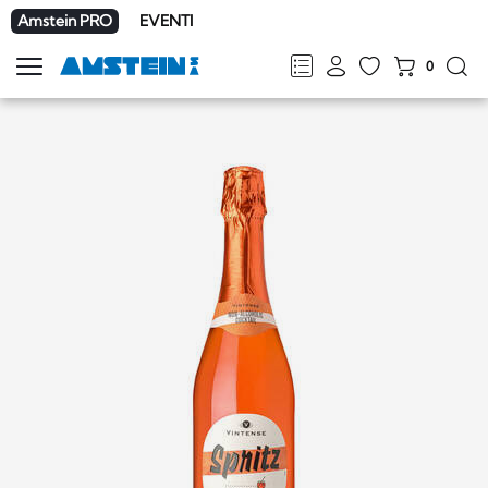
Amstein PRO
EVENTI
0
Mostra
la
FR
DE
EN
IT
navigazione