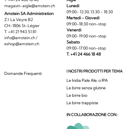
magasin-aigle@amstein.ch
Lunedi
09:00- 12:30, 13:30 - 18:30
Amstein SA Administration
Martedi - Giovedi
Z.I. La Veyre B2
09:00-18:30 non-stop
CH-1806 St-Légier
Venerdi
T. +41 21 943 51 81
09:00-19:00 non-stop
info@amstein.ch
/
Sabato
eshop@amstein.ch
09:00-17:00 non-stop
T. +41 24 466 18 48
I NOSTRI PRODOTTI PER TEMA
Domande Frequenti
Le India Pale Ale, o IPA
Le birre senza glutine
Le birre bio
Le birre trappiste
IN COLLABORAZIONE CON :