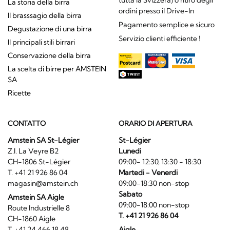
tutta la Svizzera) o ritiro degli
La storia della birra
ordini presso il Drive-In
Il brasssagio della birra
Pagamento semplice e sicuro
Degustazione di una birra
Servizio clienti efficiente !
Il principali stili birrari
Conservazione della birra
La scelta di birre per AMSTEIN
SA
Ricette
CONTATTO
ORARIO DI APERTURA
Amstein SA St-Légier
St-Légier
Z.I. La Veyre B2
Lunedi
CH-1806 St-Légier
09:00- 12:30, 13:30 - 18:30
T. +41 21 926 86 04
Martedi - Venerdi
magasin@amstein.ch
09:00-18:30 non-stop
Sabato
Amstein SA Aigle
09:00-18:00 non-stop
Route Industrielle 8
T. +41 21 926 86 04
CH-1860 Aigle
T. +41 24 466 18 48
Aigle