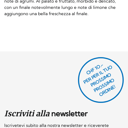
note di agrumi. Al palato è fruttato, morbido e delicato,
con un finale notevolmente lungo e note di limone che
aggiungono una bella freschezza al finale.
CHF 1O.-
P
R
P
E
R I
L
T
U
O
P
R
O
SI
M
P
R
S
SI
M
O
R
DI
N
O
E
S
O
O
E!
Iscriviti alla
newsletter
Iscrivetevi subito alla nostra newsletter e riceverete