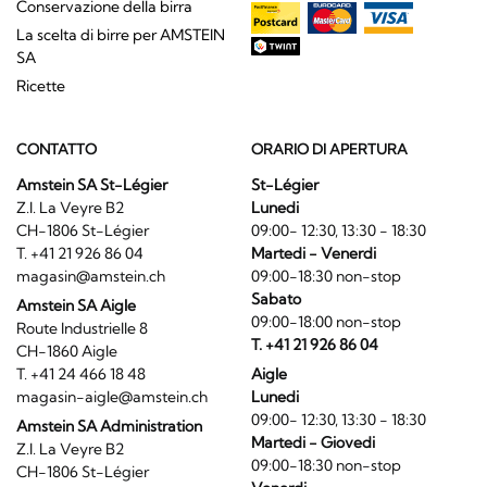
Conservazione della birra
La scelta di birre per AMSTEIN
SA
Ricette
CONTATTO
ORARIO DI APERTURA
Amstein SA St-Légier
St-Légier
Z.I. La Veyre B2
Lunedi
CH-1806 St-Légier
09:00- 12:30, 13:30 - 18:30
T. +41 21 926 86 04
Martedi - Venerdi
magasin@amstein.ch
09:00-18:30 non-stop
Sabato
Amstein SA Aigle
09:00-18:00 non-stop
Route Industrielle 8
T. +41 21 926 86 04
CH-1860 Aigle
T. +41 24 466 18 48
Aigle
magasin-aigle@amstein.ch
Lunedi
09:00- 12:30, 13:30 - 18:30
Amstein SA Administration
Martedi - Giovedi
Z.I. La Veyre B2
09:00-18:30 non-stop
CH-1806 St-Légier