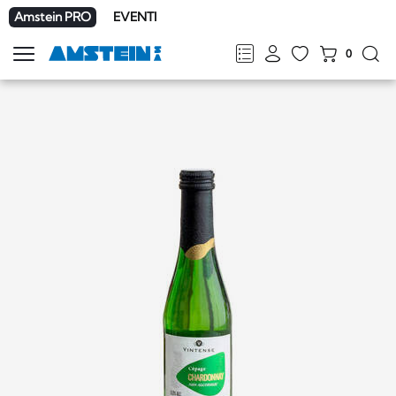
Amstein PRO
EVENTI
0
Mostra
la
FR
DE
EN
IT
navigazione