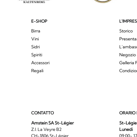
E-SHOP
L'IMPRE
Birra
Storico
Vini
Presenta
Sidri
L'ambasci
Spiriti
Negozio 
Accessori
Galleria 
Regali
Condizio
CONTATTO
ORARIO 
Amstein SA St-Légier
St-Légie
Z.I. La Veyre B2
Lunedi
CH-1806 St-Légier
09:00- 12