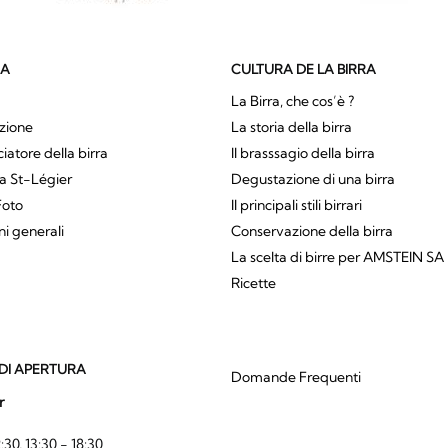
SA
CULTURA DE LA BIRRA
La Birra, che cos’è ?
zione
La storia della birra
atore della birra
Il brasssagio della birra
a St-Légier
Degustazione di una birra
Foto
Il principali stili birrari
ni generali
Conservazione della birra
La scelta di birre per AMSTEIN SA
Ricette
DI APERTURA
Domande Frequenti
r
:30, 13:30 - 18:30