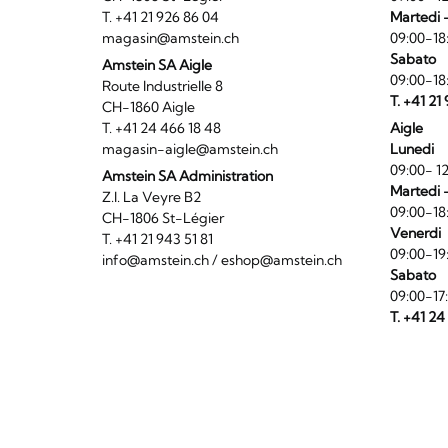
T. +41 21 926 86 04
Martedi 
magasin@amstein.ch
09:00-18
Sabato
Amstein SA Aigle
09:00-18
Route Industrielle 8
T. +41 21
CH-1860 Aigle
T. +41 24 466 18 48
Aigle
magasin-aigle@amstein.ch
Lunedi
09:00- 12
Amstein SA Administration
Martedi 
Z.I. La Veyre B2
09:00-18
CH-1806 St-Légier
Venerdi
T. +41 21 943 51 81
09:00-19
info@amstein.ch
/
eshop@amstein.ch
Sabato
09:00-17
T. +41 24