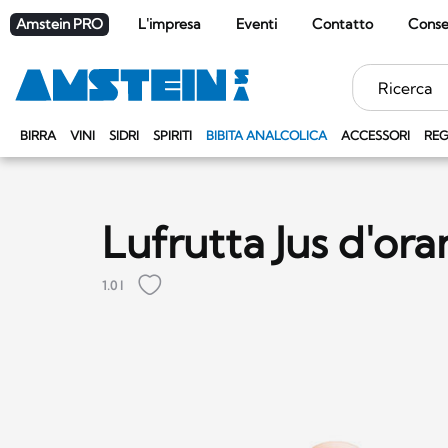
Amstein PRO
L'impresa
Eventi
Contatto
Cons
Parole
chiave
BIRRA
VINI
SIDRI
SPIRITI
BIBITA ANALCOLICA
ACCESSORI
REG
Lufrutta Jus d'or
1.0 l