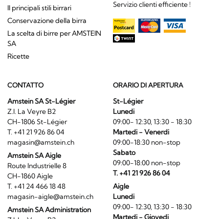
Servizio clienti efficiente !
Il principali stili birrari
Conservazione della birra
La scelta di birre per AMSTEIN
SA
Ricette
CONTATTO
ORARIO DI APERTURA
Amstein SA St-Légier
St-Légier
Z.I. La Veyre B2
Lunedi
CH-1806 St-Légier
09:00- 12:30, 13:30 - 18:30
T. +41 21 926 86 04
Martedi - Venerdi
magasin@amstein.ch
09:00-18:30 non-stop
Sabato
Amstein SA Aigle
09:00-18:00 non-stop
Route Industrielle 8
T. +41 21 926 86 04
CH-1860 Aigle
T. +41 24 466 18 48
Aigle
magasin-aigle@amstein.ch
Lunedi
09:00- 12:30, 13:30 - 18:30
Amstein SA Administration
Martedi - Giovedi