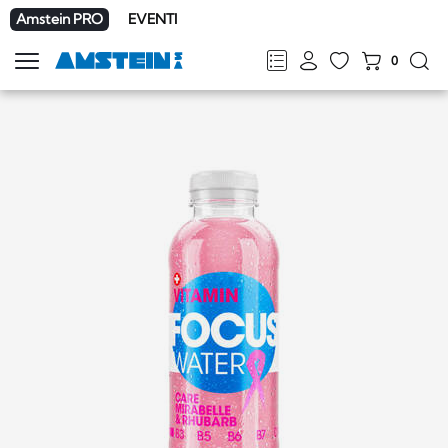
Amstein PRO
EVENTI
0
Mostra
la
FR
DE
EN
IT
navigazione