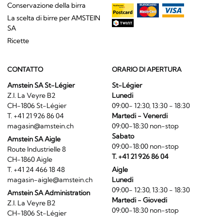
Conservazione della birra
La scelta di birre per AMSTEIN
SA
Ricette
CONTATTO
ORARIO DI APERTURA
Amstein SA St-Légier
St-Légier
Z.I. La Veyre B2
Lunedi
CH-1806 St-Légier
09:00- 12:30, 13:30 - 18:30
T. +41 21 926 86 04
Martedi - Venerdi
magasin@amstein.ch
09:00-18:30 non-stop
Sabato
Amstein SA Aigle
09:00-18:00 non-stop
Route Industrielle 8
T. +41 21 926 86 04
CH-1860 Aigle
T. +41 24 466 18 48
Aigle
magasin-aigle@amstein.ch
Lunedi
09:00- 12:30, 13:30 - 18:30
Amstein SA Administration
Martedi - Giovedi
Z.I. La Veyre B2
09:00-18:30 non-stop
CH-1806 St-Légier