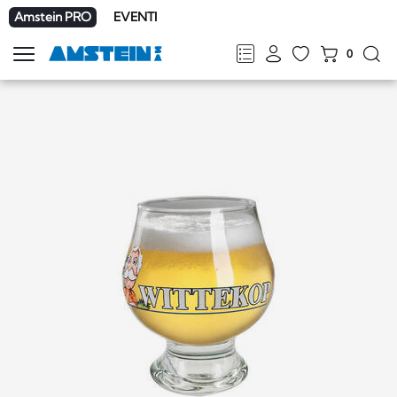
Amstein PRO
EVENTI
0
Mostra
la
FR
DE
EN
IT
navigazione