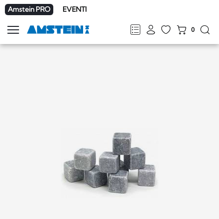
Amstein PRO
EVENTI
0
Mostra
la
FR
DE
EN
IT
navigazione