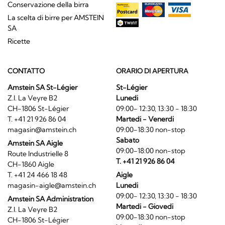
Conservazione della birra
La scelta di birre per AMSTEIN
SA
Ricette
CONTATTO
ORARIO DI APERTURA
Amstein SA St-Légier
St-Légier
Z.I. La Veyre B2
Lunedi
CH-1806 St-Légier
09:00- 12:30, 13:30 - 18:30
T. +41 21 926 86 04
Martedi - Venerdi
magasin@amstein.ch
09:00-18:30 non-stop
Sabato
Amstein SA Aigle
09:00-18:00 non-stop
Route Industrielle 8
T. +41 21 926 86 04
CH-1860 Aigle
T. +41 24 466 18 48
Aigle
magasin-aigle@amstein.ch
Lunedi
09:00- 12:30, 13:30 - 18:30
Amstein SA Administration
Martedi - Giovedi
Z.I. La Veyre B2
09:00-18:30 non-stop
CH-1806 St-Légier