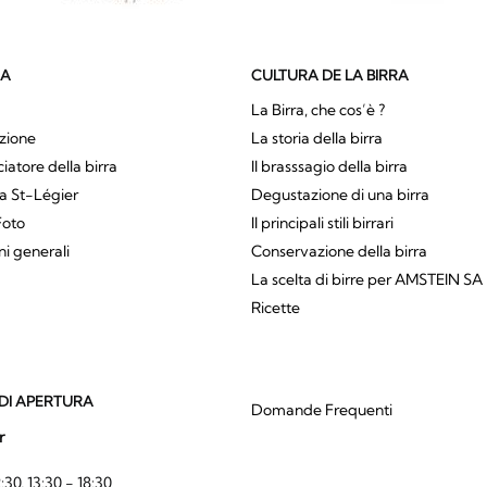
SA
CULTURA DE LA BIRRA
La Birra, che cos’è ?
zione
La storia della birra
atore della birra
Il brasssagio della birra
a St-Légier
Degustazione di una birra
Foto
Il principali stili birrari
ni generali
Conservazione della birra
La scelta di birre per AMSTEIN SA
Ricette
DI APERTURA
Domande Frequenti
r
:30, 13:30 - 18:30