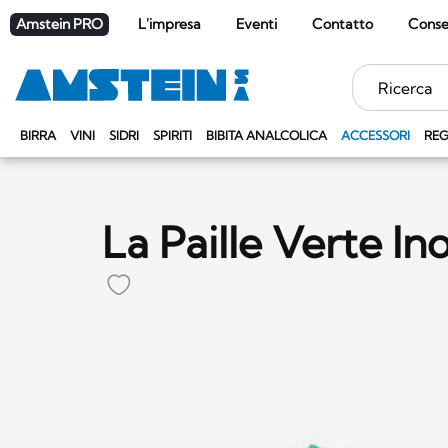
Amstein PRO
L'impresa
Eventi
Contatto
Cons
Parole
chiave
BIRRA
VINI
SIDRI
SPIRITI
BIBITA ANALCOLICA
ACCESSORI
REG
La Paille Verte I