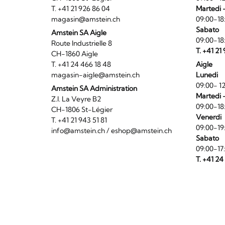
T. +41 21 926 86 04
Martedi 
magasin@amstein.ch
09:00-18
Sabato
Amstein SA Aigle
09:00-18
Route Industrielle 8
T. +41 21
CH-1860 Aigle
T. +41 24 466 18 48
Aigle
magasin-aigle@amstein.ch
Lunedi
09:00- 12
Amstein SA Administration
Martedi 
Z.I. La Veyre B2
09:00-18
CH-1806 St-Légier
Venerdi
T. +41 21 943 51 81
09:00-19
info@amstein.ch
/
eshop@amstein.ch
Sabato
09:00-17
T. +41 24