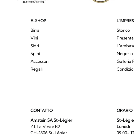
E-SHOP
L'IMPRE
Birra
Storico
Vini
Presenta
Sidri
L'ambasci
Spiriti
Negozio 
Accessori
Galleria 
Regali
Condizio
CONTATTO
ORARIO 
Amstein SA St-Légier
St-Légie
Z.I. La Veyre B2
Lunedi
CH-1806 St-Légier
09:00- 12