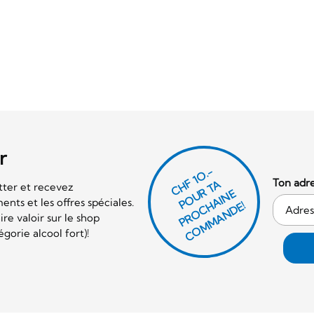
r
CHF 1O.-
Ton adre
P
O
U
R
T
A
P
R
O
C
AI
N
C
O
M
M
A
N
D
tter et recevez
E
nts et les offres spéciales.
H
E!
re valoir sur le shop
orie alcool fort)!