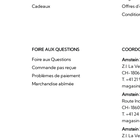
Cadeaux
Offres d
Conditio
FOIRE AUX QUESTIONS
COORDO
Foire aux Questions
Amstein 
Z.I. 
Commande pas reçue
CH-180
Problèmes de paiement
T. +41 2
Marchandise abîmée
magasin
Amstein
Route I
CH-186
T. +41 2
magasin
Amstein 
Z.I. 