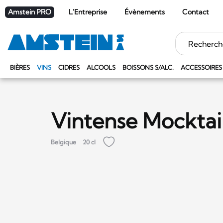
Amstein PRO
L'Entreprise
Évènements
Contact
Mots
clés
BIÈRES
VINS
CIDRES
ALCOOLS
BOISSONS S/ALC.
ACCESSOIRES
Vintense Mocktail
Belgique
20 cl