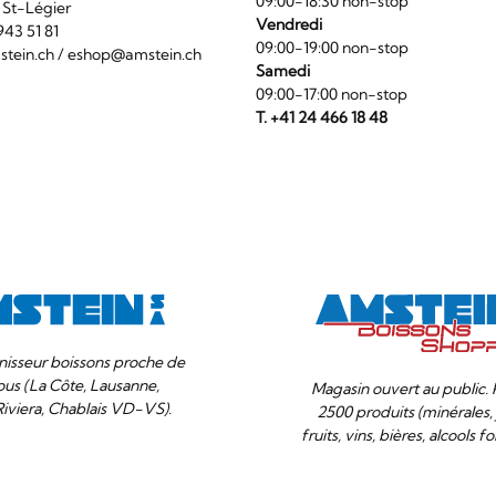
09:00-18:30 non-stop
6 St-Légier
Vendredi
1 943 51 81
09:00-19:00 non-stop
tein.ch
/
eshop@amstein.ch
Samedi
09:00-17:00 non-stop
T. +41 24 466 18 48
nisseur boissons proche de
ous (La Côte, Lausanne,
Magasin ouvert au public. 
Riviera, Chablais VD-VS).
2500 produits (minérales, 
fruits, vins, bières, alcools for