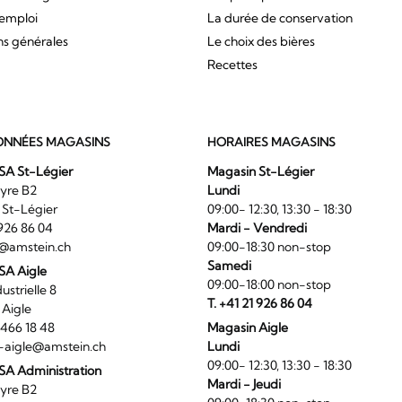
'emploi
La durée de conservation
ns générales
Le choix des bières
Recettes
NNÉES MAGASINS
HORAIRES MAGASINS
SA St-Légier
Magasin St-Légier
La Veyre B2
Lundi
6 St-Légier
09:00- 12:30, 13:30 - 18:30
1 926 86 04
Mardi - Vendredi
@amstein.ch
09:00-18:30 non-stop
Samedi
 SA Aigle
09:00-18:00 non-stop
ndustrielle 8
T. +41 21 926 86 04
0 Aigle
4 466 18 48
Magasin Aigle
-aigle@amstein.ch
Lundi
09:00- 12:30, 13:30 - 18:30
SA Administration
Mardi - Jeudi
La Veyre B2