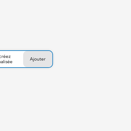
 créez
Ajouter
nalisée