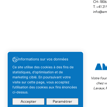
CH-180
T. +41 2
info@ams
Informations sur vos données
Ce site utilise des cookies à des fins de
statistiques, d’optimisation et de
marketing ciblé. En poursuivant votre
Votre four
Importateur de bières du monde.
visite sur cette page, vous acceptez
chez v
Actif sur le marché Suisse.
l’utilisation des cookies aux fins énoncées
Lavaux, 
ci-dessus.
Accepter
Paramétrer