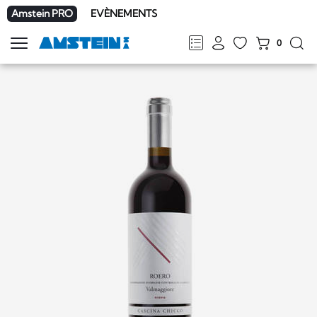
Amstein PRO
EVÈNEMENTS
0
Afficher
la
FR
DE
EN
IT
navigation