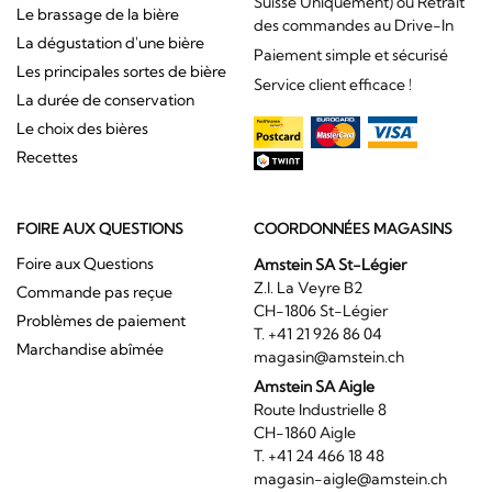
Suisse Uniquement) ou Retrait
Le brassage de la bière
des commandes au Drive-In
La dégustation d'une bière
Paiement simple et sécurisé
Les principales sortes de bière
Service client efficace !
La durée de conservation
Le choix des bières
Recettes
FOIRE AUX QUESTIONS
COORDONNÉES MAGASINS
Foire aux Questions
Amstein SA St-Légier
Z.I. La Veyre B2
Commande pas reçue
CH-1806 St-Légier
Problèmes de paiement
T. +41 21 926 86 04
Marchandise abîmée
magasin@amstein.ch
Amstein SA Aigle
Route Industrielle 8
CH-1860 Aigle
T. +41 24 466 18 48
magasin-aigle@amstein.ch