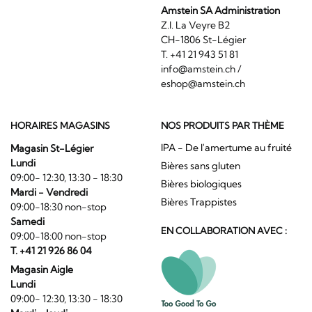
Amstein SA Administration
Z.I. La Veyre B2
CH-1806 St-Légier
T. +41 21 943 51 81
info@amstein.ch
/
eshop@amstein.ch
HORAIRES MAGASINS
NOS PRODUITS PAR THÈME
IPA - De l'amertume au fruité
Magasin St-Légier
Lundi
Bières sans gluten
09:00- 12:30, 13:30 - 18:30
Bières biologiques
Mardi - Vendredi
Bières Trappistes
09:00-18:30 non-stop
Samedi
EN COLLABORATION AVEC :
09:00-18:00 non-stop
T. +41 21 926 86 04
Magasin Aigle
Lundi
09:00- 12:30, 13:30 - 18:30