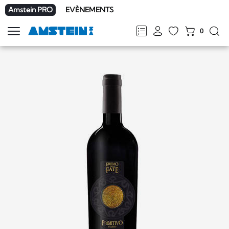
Amstein PRO
EVÈNEMENTS
0
Afficher
la
FR
DE
EN
IT
navigation