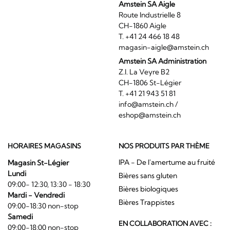
Amstein SA Aigle
Route Industrielle 8
CH-1860 Aigle
T. +41 24 466 18 48
magasin-aigle@amstein.ch
Amstein SA Administration
Z.I. La Veyre B2
CH-1806 St-Légier
T. +41 21 943 51 81
info@amstein.ch
/
eshop@amstein.ch
HORAIRES MAGASINS
NOS PRODUITS PAR THÈME
IPA - De l'amertume au fruité
Magasin St-Légier
Lundi
Bières sans gluten
09:00- 12:30, 13:30 - 18:30
Bières biologiques
Mardi - Vendredi
Bières Trappistes
09:00-18:30 non-stop
Samedi
EN COLLABORATION AVEC :
09:00-18:00 non-stop