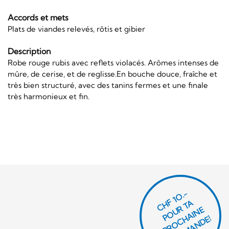
Accords et mets
Plats de viandes relevés, rôtis et gibier
Description
Robe rouge rubis avec reflets violacés. Arômes intenses de
mûre, de cerise, et de reglisse.En bouche douce, fraîche et
très bien structuré, avec des tanins fermes et une finale
très harmonieux et fin.
CHF 1O.-
P
O
U
R
T
A
P
R
O
C
AI
N
C
O
M
M
A
N
D
E