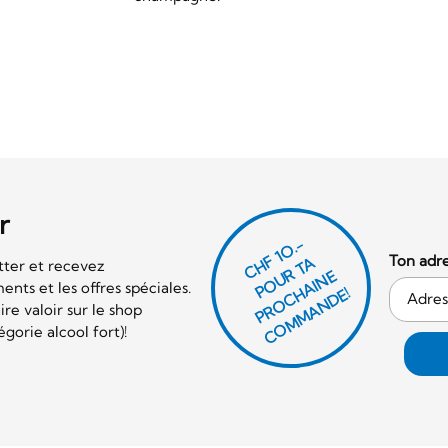
r
CHF 1O.-
Ton adre
P
O
U
R
T
A
P
R
O
C
AI
N
C
O
M
M
A
N
D
tter et recevez
E
nts et les offres spéciales.
H
E!
re valoir sur le shop
orie alcool fort)!