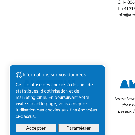
CH-180
T. +41 2
info@ams
Informations sur vos données
Ce site utilise des cookies à des fins de
statistiques, d’optimisation et de
marketing ciblé. En poursuivant votre
Votre four
Importateur de bières du monde.
visite sur cette page, vous acceptez
chez v
Actif sur le marché Suisse.
l’utilisation des cookies aux fins énoncées
Lavaux, 
ci-dessus.
Accepter
Paramétrer