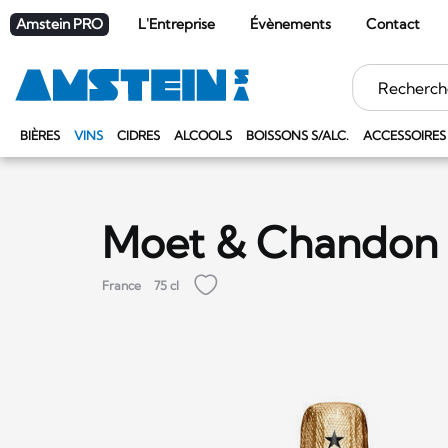
Amstein PRO
L'Entreprise
Évènements
Contact
Mots
clés
BIÈRES
VINS
CIDRES
ALCOOLS
BOISSONS S/ALC.
ACCESSOIRES
Moet & Chandon 
France
75 cl