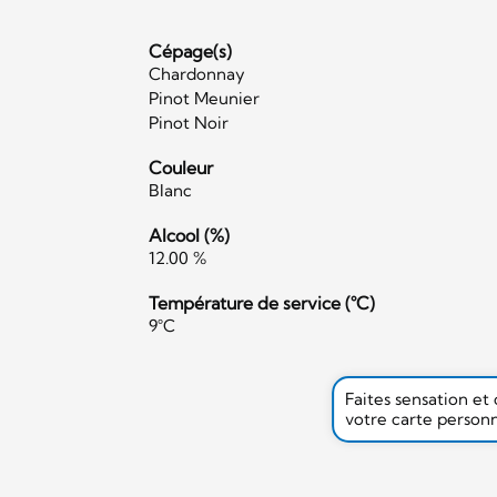
Cépage(s)
Chardonnay
Pinot Meunier
Pinot Noir
Couleur
Blanc
Alcool (%)
12.00 %
Température de service (°C)
9°C
Faites sensation et
votre carte person