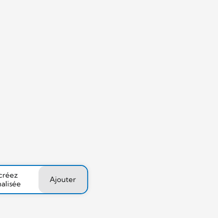
 créez
Ajouter
nalisée