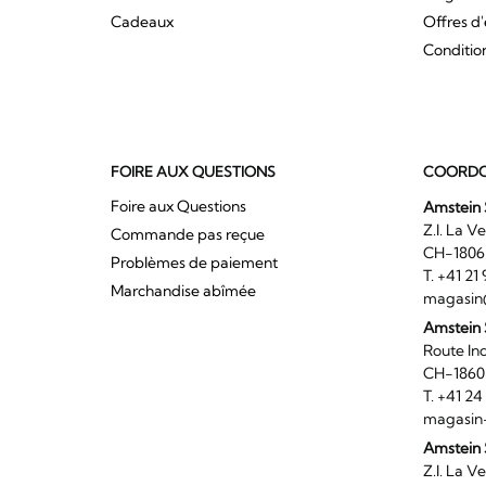
Cadeaux
Offres d
Conditio
FOIRE AUX QUESTIONS
COORDO
Foire aux Questions
Amstein 
Z.I. 
Commande pas reçue
CH-180
Problèmes de paiement
T. +41 2
Marchandise abîmée
magasin
Amstein
Route I
CH-186
T. +41 2
magasin
Amstein 
Z.I. 