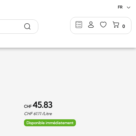
FR
Rechercher
0
45.83
CHF
CHF
61.11
/Litre
Disponible immédiatement