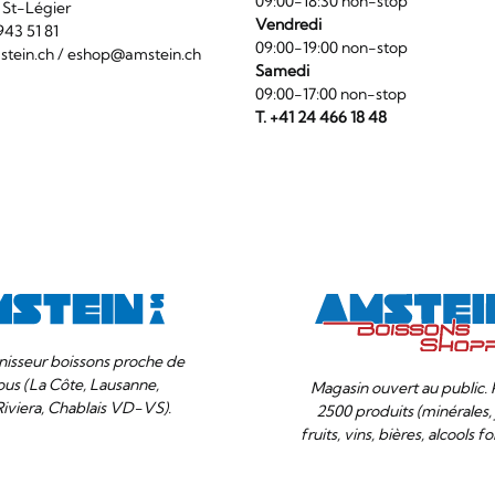
09:00-18:30 non-stop
6 St-Légier
Vendredi
1 943 51 81
09:00-19:00 non-stop
tein.ch
/
eshop@amstein.ch
Samedi
09:00-17:00 non-stop
T. +41 24 466 18 48
nisseur boissons proche de
ous (La Côte, Lausanne,
Magasin ouvert au public. 
Riviera, Chablais VD-VS).
2500 produits (minérales, 
fruits, vins, bières, alcools for