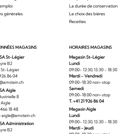
'emploi
La durée de conservation
ns générales
Le choix des bières
Recettes
NNÉES MAGASINS
HORAIRES MAGASINS
SA St-Légier
Magasin St-Légier
La Veyre B2
Lundi
6 St-Légier
09:00- 12:30, 13:30 - 18:30
1 926 86 04
Mardi - Vendredi
@amstein.ch
09:00-18:30 non-stop
Samedi
 SA Aigle
09:00-18:00 non-stop
ndustrielle 8
T. +41 21 926 86 04
0 Aigle
4 466 18 48
Magasin Aigle
-aigle@amstein.ch
Lundi
09:00- 12:30, 13:30 - 18:30
SA Administration
Mardi - Jeudi
La Veyre B2