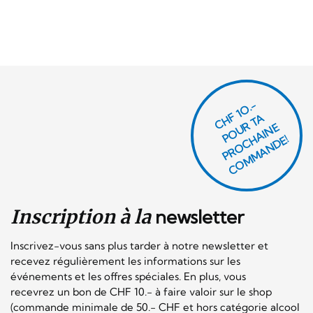
CHF 1O.-
P
O
U
R
T
A
P
R
O
C
AI
N
C
O
M
M
A
N
D
E
H
E!
Inscription à la
newsletter
Inscrivez-vous sans plus tarder à notre newsletter et
recevez régulièrement les informations sur les
événements et les offres spéciales. En plus, vous
recevrez un bon de CHF 10.- à faire valoir sur le shop
(commande minimale de 50.- CHF et hors catégorie alcool