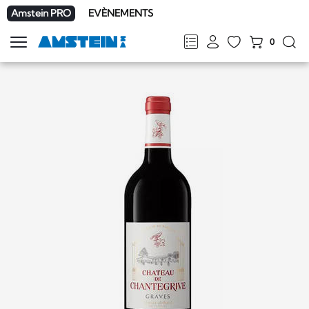
Amstein PRO
EVÈNEMENTS
0
Afficher
la
FR
DE
EN
IT
navigation