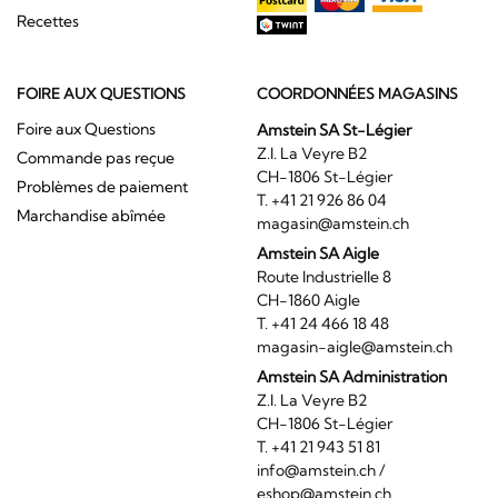
Recettes
FOIRE AUX QUESTIONS
COORDONNÉES MAGASINS
Foire aux Questions
Amstein SA St-Légier
Z.I. La Veyre B2
Commande pas reçue
CH-1806 St-Légier
Problèmes de paiement
T. +41 21 926 86 04
Marchandise abîmée
magasin@amstein.ch
Amstein SA Aigle
Route Industrielle 8
CH-1860 Aigle
T. +41 24 466 18 48
magasin-aigle@amstein.ch
Amstein SA Administration
Z.I. La Veyre B2
CH-1806 St-Légier
T. +41 21 943 51 81
info@amstein.ch
/
eshop@amstein.ch