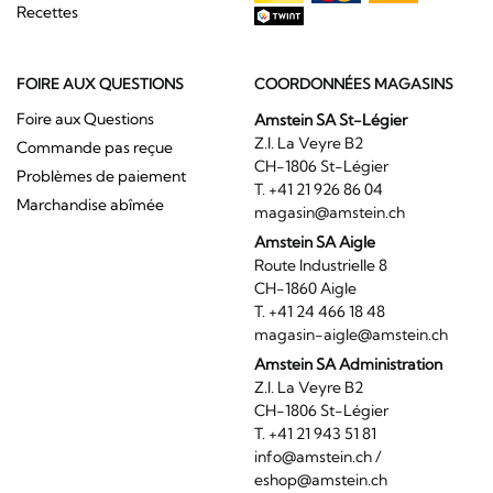
Recettes
FOIRE AUX QUESTIONS
COORDONNÉES MAGASINS
Foire aux Questions
Amstein SA St-Légier
Z.I. La Veyre B2
Commande pas reçue
CH-1806 St-Légier
Problèmes de paiement
T. +41 21 926 86 04
Marchandise abîmée
magasin@amstein.ch
Amstein SA Aigle
Route Industrielle 8
CH-1860 Aigle
T. +41 24 466 18 48
magasin-aigle@amstein.ch
Amstein SA Administration
Z.I. La Veyre B2
CH-1806 St-Légier
T. +41 21 943 51 81
info@amstein.ch
/
eshop@amstein.ch