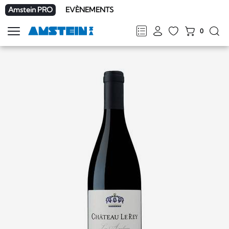
Amstein PRO
EVÈNEMENTS
0
Afficher
la
FR
DE
EN
IT
navigation