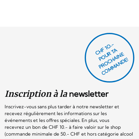
CHF 1O.-
P
O
U
R
T
A
P
R
O
C
AI
N
C
O
M
M
A
N
D
E
H
E!
Inscription à la
newsletter
Inscrivez-vous sans plus tarder à notre newsletter et
recevez régulièrement les informations sur les
événements et les offres spéciales. En plus, vous
recevrez un bon de CHF 10.- à faire valoir sur le shop
(commande minimale de 50.- CHF et hors catégorie alcool