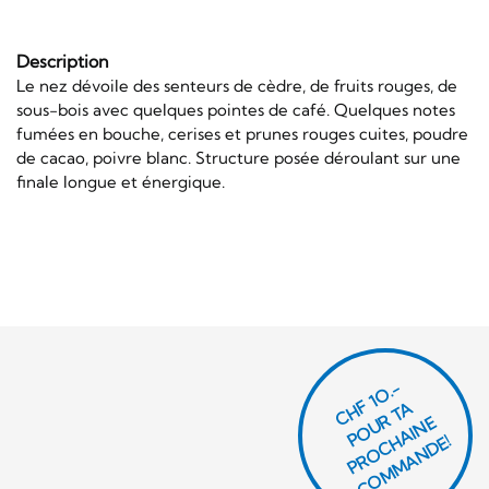
Description
Le nez dévoile des senteurs de cèdre, de fruits rouges, de
sous-bois avec quelques pointes de café. Quelques notes
fumées en bouche, cerises et prunes rouges cuites, poudre
de cacao, poivre blanc. Structure posée déroulant sur une
finale longue et énergique.
CHF 1O.-
P
O
U
R
T
A
P
R
O
C
AI
N
C
O
M
M
A
N
D
E
H
E!