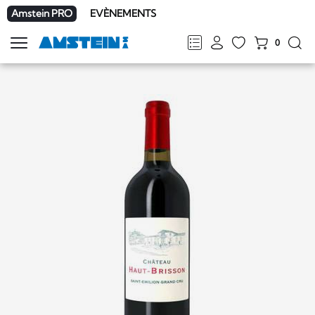
Amstein PRO
EVÈNEMENTS
0
Afficher
la
FR
DE
EN
IT
navigation