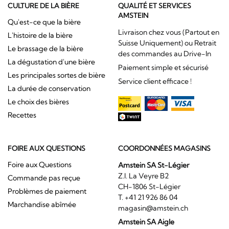
CULTURE DE LA BIÈRE
QUALITÉ ET SERVICES
AMSTEIN
Qu'est-ce que la bière
Livraison chez vous (Partout en
L'histoire de la bière
Suisse Uniquement) ou Retrait
Le brassage de la bière
des commandes au Drive-In
La dégustation d'une bière
Paiement simple et sécurisé
Les principales sortes de bière
Service client efficace !
La durée de conservation
Le choix des bières
Recettes
FOIRE AUX QUESTIONS
COORDONNÉES MAGASINS
Foire aux Questions
Amstein SA St-Légier
Z.I. La Veyre B2
Commande pas reçue
CH-1806 St-Légier
Problèmes de paiement
T. +41 21 926 86 04
Marchandise abîmée
magasin@amstein.ch
Amstein SA Aigle