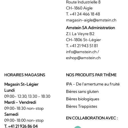
Route Industrielle 8
CH-1860 Aigle
T. +41 24 466 18 48
magasin-aigle@amstein.ch
Amstein SA Administration
Z.I. La Veyre B2
CH-1806 St-Légier
T. +41 21 943 51 81
info@amstein.ch
/
eshop@amstein.ch
HORAIRES MAGASINS
NOS PRODUITS PAR THÈME
IPA - De l'amertume au fruité
Magasin St-Légier
Lundi
Bières sans gluten
09:00- 12:30, 13:30 - 18:30
Bières biologiques
Mardi - Vendredi
Bières Trappistes
09:00-18:30 non-stop
Samedi
EN COLLABORATION AVEC :
09:00-18:00 non-stop
T. +41 21 926 86 04