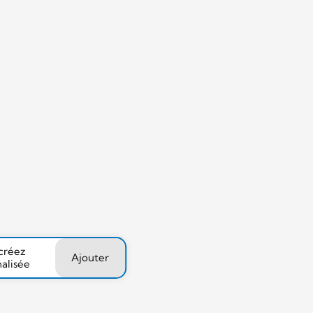
 créez
Ajouter
nalisée