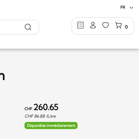
FR
Rechercher
0
m
260.65
CHF
CHF
86.88
/Litre
Disponible immédiatement