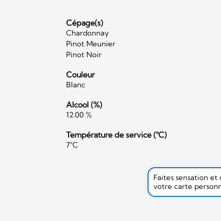
Cépage(s)
Chardonnay
Pinot Meunier
Pinot Noir
Couleur
Blanc
Alcool (%)
12.00 %
Température de service (°C)
7°C
Faites sensation et
votre carte person