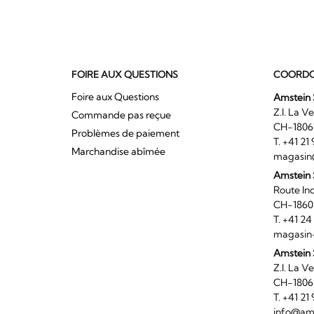
FOIRE AUX QUESTIONS
COORDO
Foire aux Questions
Amstein 
Z.I. 
Commande pas reçue
CH-180
Problèmes de paiement
T. +41 2
Marchandise abîmée
magasin
Amstein
Route I
CH-186
T. +41 2
magasin
Amstein 
Z.I. 
CH-180
T. +41 2
info@ams