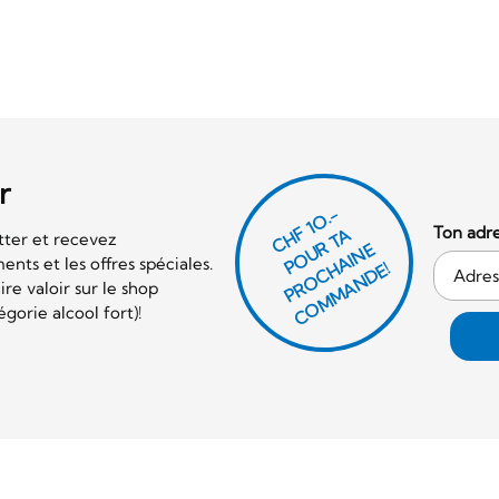
r
CHF 1O.-
Ton adre
P
O
U
R
T
A
P
R
O
C
AI
N
C
O
M
M
A
N
D
tter et recevez
E
nts et les offres spéciales.
H
E!
re valoir sur le shop
orie alcool fort)!