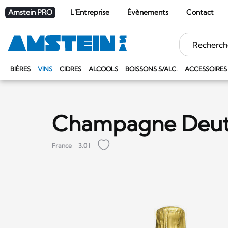
Amstein PRO
L'Entreprise
Évènements
Contact
Mots
clés
BIÈRES
VINS
CIDRES
ALCOOLS
BOISSONS S/ALC.
ACCESSOIRES
Champagne Deutz
France
3.0 l