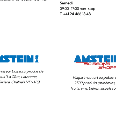
Samedi
09:00-17:00 non-stop
T. +41 24 466 18 48
nisseur boissons proche de
ous (La Côte, Lausanne,
Magasin ouvert au public. 
Riviera, Chablais VD-VS).
2500 produits (minérales, 
fruits, vins, bières, alcools for
Votre
Compris
sélection