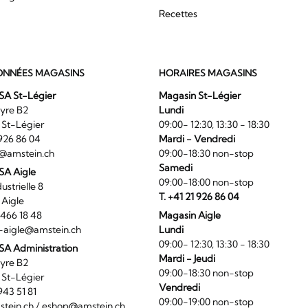
Recettes
NNÉES MAGASINS
HORAIRES MAGASINS
SA St-Légier
Magasin St-Légier
La Veyre B2
Lundi
6 St-Légier
09:00- 12:30, 13:30 - 18:30
1 926 86 04
Mardi - Vendredi
@amstein.ch
09:00-18:30 non-stop
Samedi
 SA Aigle
09:00-18:00 non-stop
ndustrielle 8
T. +41 21 926 86 04
0 Aigle
4 466 18 48
Magasin Aigle
-aigle@amstein.ch
Lundi
09:00- 12:30, 13:30 - 18:30
SA Administration
Mardi - Jeudi
La Veyre B2
09:00-18:30 non-stop
6 St-Légier
Vendredi
1 943 51 81
09:00-19:00 non-stop
tein.ch
/
eshop@amstein.ch