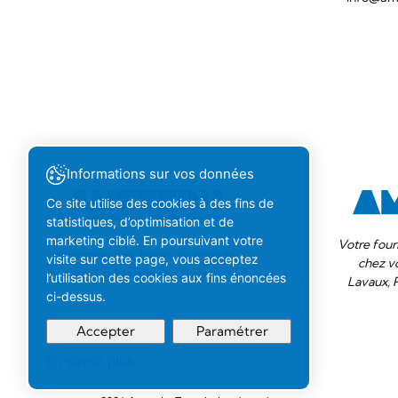
Informations sur vos données
Ce site utilise des cookies à des fins de
statistiques, d’optimisation et de
marketing ciblé. En poursuivant votre
Votre four
Importateur de bières du monde.
visite sur cette page, vous acceptez
chez v
Actif sur le marché Suisse.
l’utilisation des cookies aux fins énoncées
Lavaux, 
ci-dessus.
Accepter
Paramétrer
En savoir plus