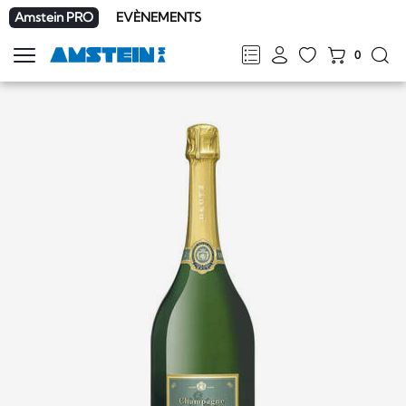
Amstein PRO
EVÈNEMENTS
0
Afficher
la
FR
DE
EN
IT
navigation