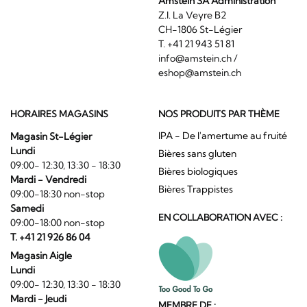
Amstein SA Administration
Z.I. La Veyre B2
CH-1806 St-Légier
T. +41 21 943 51 81
info@amstein.ch
/
eshop@amstein.ch
HORAIRES MAGASINS
NOS PRODUITS PAR THÈME
IPA - De l'amertume au fruité
Magasin St-Légier
Lundi
Bières sans gluten
09:00- 12:30, 13:30 - 18:30
Bières biologiques
Mardi - Vendredi
Bières Trappistes
09:00-18:30 non-stop
Samedi
EN COLLABORATION AVEC :
09:00-18:00 non-stop
T. +41 21 926 86 04
Magasin Aigle
Lundi
09:00- 12:30, 13:30 - 18:30
Mardi - Jeudi
MEMBRE DE :