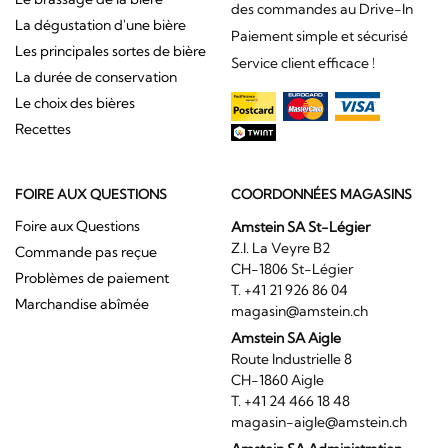
des commandes au Drive-In
La dégustation d'une bière
Paiement simple et sécurisé
Les principales sortes de bière
Service client efficace !
La durée de conservation
Le choix des bières
Recettes
FOIRE AUX QUESTIONS
COORDONNÉES MAGASINS
Foire aux Questions
Amstein SA St-Légier
Z.I. La Veyre B2
Commande pas reçue
CH-1806 St-Légier
Problèmes de paiement
T. +41 21 926 86 04
Marchandise abîmée
magasin@amstein.ch
Amstein SA Aigle
Route Industrielle 8
CH-1860 Aigle
T. +41 24 466 18 48
magasin-aigle@amstein.ch