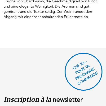
Frische von Chardonnay, die Geschmeidigkeit von Pinot
und eine elegante Weinigkeit. Die Aromen sind gut
gemischt und die Textur seidig. Der Wein rundet den
Abgang mit einer sehr anhaltenden Fruchtnote ab.
CHF 1O.-
P
O
U
R
T
A
P
R
O
C
AI
N
C
O
M
M
A
N
D
E
H
E!
Inscription à la
newsletter