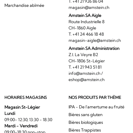
T. +41 21 926 86 04
Marchandise abîmée
magasin@amstein.ch
Amstein SA Aigle
Route Industrielle 8
CH-1860 Aigle
T. +41 24 466 18 48
magasin-aigle@amstein.ch
Amstein SA Administration
Z.I. La Veyre B2
CH-1806 St-Légier
T. +41 21 943 51 81
info@amstein.ch
/
eshop@amstein.ch
HORAIRES MAGASINS
NOS PRODUITS PAR THÈME
IPA - De l'amertume au fruité
Magasin St-Légier
Lundi
Bières sans gluten
09:00- 12:30, 13:30 - 18:30
Bières biologiques
Mardi - Vendredi
Bières Trappistes
09:00-18:30 non-stop