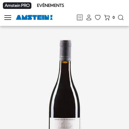
Amstein PRO
EVÈNEMENTS
0
Afficher
la
FR
DE
EN
IT
navigation