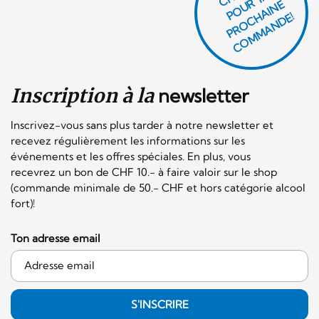
P
O
U
R
T
A
P
R
O
C
AI
N
C
O
M
M
A
N
D
E
H
E!
Inscription à la
newsletter
Inscrivez-vous sans plus tarder à notre newsletter et
recevez régulièrement les informations sur les
événements et les offres spéciales. En plus, vous
recevrez un bon de CHF 10.- à faire valoir sur le shop
(commande minimale de 50.- CHF et hors catégorie alcool
fort)!
Ton adresse email
S'INSCRIRE