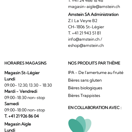
T. +41 24 466 18 48
magasin-aigle@amstein.ch
Amstein SA Administration
Z.I. La Veyre B2
CH-1806 St-Légier
T. +41 21 943 51 81
info@amstein.ch
/
eshop@amstein.ch
HORAIRES MAGASINS
NOS PRODUITS PAR THÈME
IPA - De l'amertume au fruité
Magasin St-Légier
Lundi
Bières sans gluten
09:00- 12:30, 13:30 - 18:30
Bières biologiques
Mardi - Vendredi
Bières Trappistes
09:00-18:30 non-stop
Samedi
EN COLLABORATION AVEC :
09:00-18:00 non-stop
T. +41 21 926 86 04
Magasin Aigle
Lundi