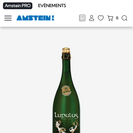
Amstein PRO
EVÈNEMENTS
0
Afficher
la
FR
DE
EN
IT
navigation