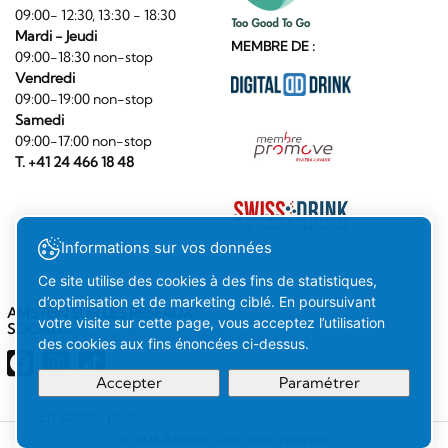
09:00- 12:30, 13:30 - 18:30
Mardi - Jeudi
MEMBRE DE :
09:00-18:30 non-stop
Vendredi
09:00-19:00 non-stop
Samedi
09:00-17:00 non-stop
T. +41 24 466 18 48
Informations sur vos données
Ce site utilise des cookies à des fins de statistiques,
d’optimisation et de marketing ciblé. En poursuivant
AMSTEIN SUR LES RÉSEAUX
votre visite sur cette page, vous acceptez l’utilisation
SOCIAUX
des cookies aux fins énoncées ci-dessus.
Accepter
Paramétrer
En savoir plus
Votre
Compris
© 2026 Amstein. Tous droits réservés