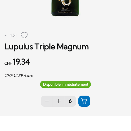
-
1.5 l
Lupulus Triple Magnum
19.34
CHF
CHF
12.89
/Litre
Disponible immédiatement