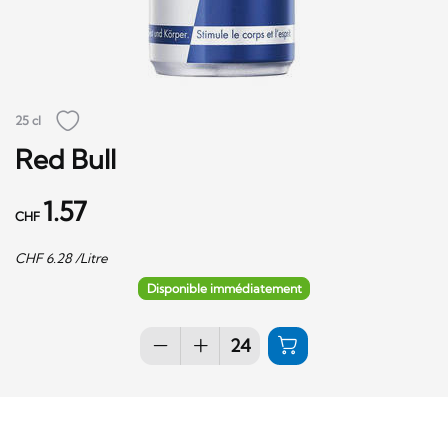
25 cl
Red Bull
1.57
CHF
CHF
6.28
/Litre
Disponible immédiatement