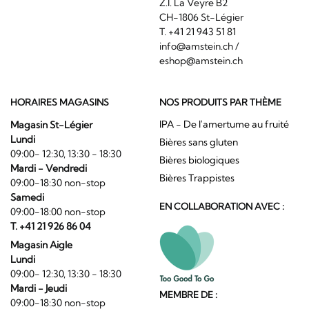
Z.I. La Veyre B2
CH-1806 St-Légier
T. +41 21 943 51 81
info@amstein.ch
/
eshop@amstein.ch
HORAIRES MAGASINS
NOS PRODUITS PAR THÈME
IPA - De l'amertume au fruité
Magasin St-Légier
Lundi
Bières sans gluten
09:00- 12:30, 13:30 - 18:30
Bières biologiques
Mardi - Vendredi
Bières Trappistes
09:00-18:30 non-stop
Samedi
EN COLLABORATION AVEC :
09:00-18:00 non-stop
T. +41 21 926 86 04
Magasin Aigle
Lundi
09:00- 12:30, 13:30 - 18:30
Mardi - Jeudi
MEMBRE DE :
09:00-18:30 non-stop