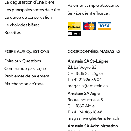
La dégustation d'une bière
Paiement simple et sécurisé
Les principales sortes de bière
Service client efficace !
La durée de conservation
Le choix des bières
Recettes
FOIRE AUX QUESTIONS
COORDONNÉES MAGASINS
Foire aux Questions
Amstein SA St-Légier
Z.I. La Veyre B2
Commande pas reçue
CH-1806 St-Légier
Problèmes de paiement
T. +41 21 926 86 04
Marchandise abîmée
magasin@amstein.ch
Amstein SA Aigle
Route Industrielle 8
CH-1860 Aigle
T. +41 24 466 18 48
magasin-aigle@amstein.ch
Amstein SA Administration