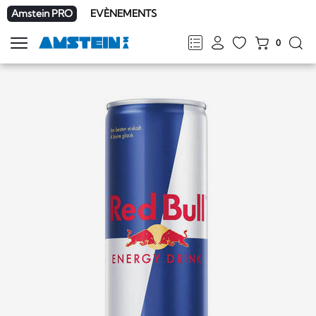
Amstein PRO
EVÈNEMENTS
0
Afficher
la
FR
DE
EN
IT
navigation