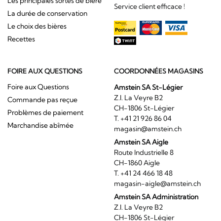
Les principales sortes de bière
Service client efficace !
La durée de conservation
Le choix des bières
Recettes
FOIRE AUX QUESTIONS
COORDONNÉES MAGASINS
Foire aux Questions
Amstein SA St-Légier
Z.I. La Veyre B2
Commande pas reçue
CH-1806 St-Légier
Problèmes de paiement
T. +41 21 926 86 04
Marchandise abîmée
magasin@amstein.ch
Amstein SA Aigle
Route Industrielle 8
CH-1860 Aigle
T. +41 24 466 18 48
magasin-aigle@amstein.ch
Amstein SA Administration
Z.I. La Veyre B2
CH-1806 St-Légier