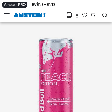
Amstein PRO
EVÈNEMENTS
0
Afficher
la
FR
DE
EN
IT
navigation