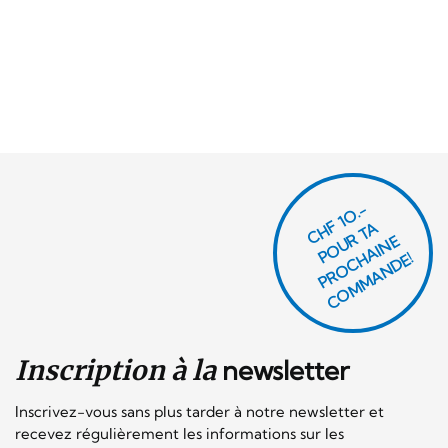
CHF 1O.-
P
O
U
R
T
A
P
R
O
C
AI
N
C
O
M
M
A
N
D
E
H
E!
Inscription à la
newsletter
Inscrivez-vous sans plus tarder à notre newsletter et
recevez régulièrement les informations sur les