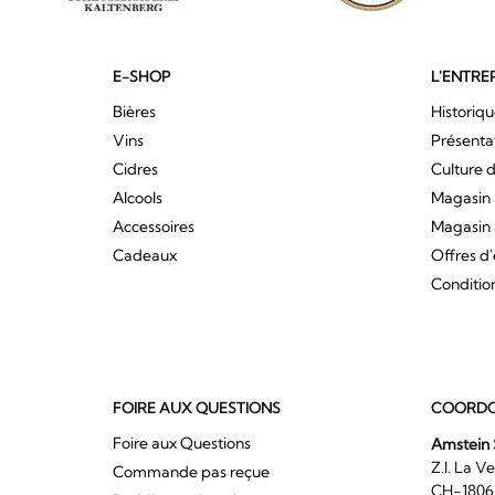
E-SHOP
L'ENTRE
Bières
Historiq
Vins
Présenta
Cidres
Culture d
Alcools
Magasin 
Accessoires
Magasin 
Cadeaux
Offres d
Conditio
FOIRE AUX QUESTIONS
COORDO
Foire aux Questions
Amstein 
Z.I. 
Commande pas reçue
CH-180