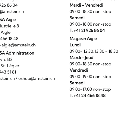
1 926 86 04
Mardi - Vendredi
@amstein.ch
09:00-18:30 non-stop
Samedi
 SA Aigle
09:00-18:00 non-stop
ndustrielle 8
T. +41 21 926 86 04
0 Aigle
4 466 18 48
Magasin Aigle
-aigle@amstein.ch
Lundi
09:00- 12:30, 13:30 - 18:30
SA Administration
Mardi - Jeudi
La Veyre B2
09:00-18:30 non-stop
6 St-Légier
Vendredi
1 943 51 81
09:00-19:00 non-stop
tein.ch
/
eshop@amstein.ch
Samedi
09:00-17:00 non-stop
T. +41 24 466 18 48