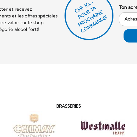
CHF 1O.-
Ton adre
P
O
U
R
T
A
P
R
O
C
AI
N
C
O
M
M
A
N
D
tter et recevez
E
nts et les offres spéciales.
H
E!
re valoir sur le shop
orie alcool fort)!
BRASSERIES