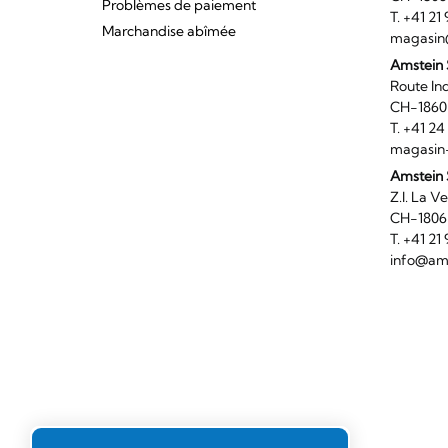
Problèmes de paiement
T. +41 2
Marchandise abîmée
magasin
Amstein
Route I
CH-186
T. +41 2
magasin
Amstein 
Z.I. 
CH-180
T. +41 2
info@ams