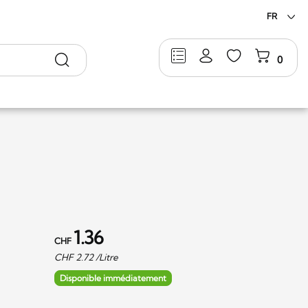
FR
Rechercher
0
1.36
CHF
CHF
2.72
/Litre
Disponible immédiatement