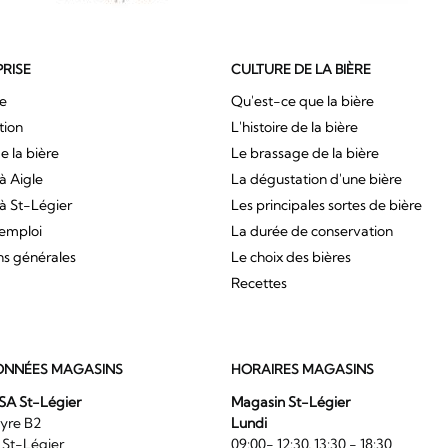
PRISE
CULTURE DE LA BIÈRE
ue
Qu'est-ce que la bière
tion
L'histoire de la bière
e la bière
Le brassage de la bière
à Aigle
La dégustation d'une bière
à St-Légier
Les principales sortes de bière
'emploi
La durée de conservation
ns générales
Le choix des bières
Recettes
NNÉES MAGASINS
HORAIRES MAGASINS
SA St-Légier
Magasin St-Légier
La Veyre B2
Lundi
6 St-Légier
09:00- 12:30, 13:30 - 18:30