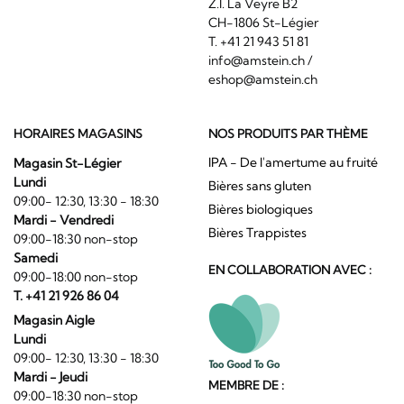
Z.I. La Veyre B2
CH-1806 St-Légier
T. +41 21 943 51 81
info@amstein.ch
/
eshop@amstein.ch
HORAIRES MAGASINS
NOS PRODUITS PAR THÈME
IPA - De l'amertume au fruité
Magasin St-Légier
Lundi
Bières sans gluten
09:00- 12:30, 13:30 - 18:30
Bières biologiques
Mardi - Vendredi
Bières Trappistes
09:00-18:30 non-stop
Samedi
EN COLLABORATION AVEC :
09:00-18:00 non-stop
T. +41 21 926 86 04
Magasin Aigle
Lundi
09:00- 12:30, 13:30 - 18:30
Mardi - Jeudi
MEMBRE DE :
09:00-18:30 non-stop