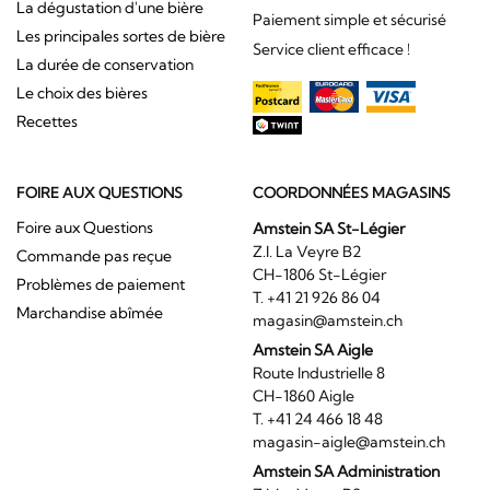
La dégustation d'une bière
Paiement simple et sécurisé
Les principales sortes de bière
Service client efficace !
La durée de conservation
Le choix des bières
Recettes
FOIRE AUX QUESTIONS
COORDONNÉES MAGASINS
Foire aux Questions
Amstein SA St-Légier
Z.I. La Veyre B2
Commande pas reçue
CH-1806 St-Légier
Problèmes de paiement
T. +41 21 926 86 04
Marchandise abîmée
magasin@amstein.ch
Amstein SA Aigle
Route Industrielle 8
CH-1860 Aigle
T. +41 24 466 18 48
magasin-aigle@amstein.ch
Amstein SA Administration