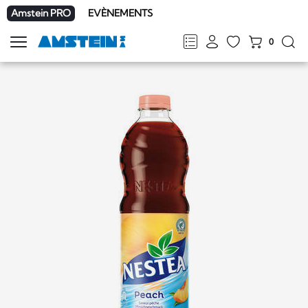
Amstein PRO
EVÈNEMENTS
0
Afficher
la
FR
DE
EN
IT
navigation