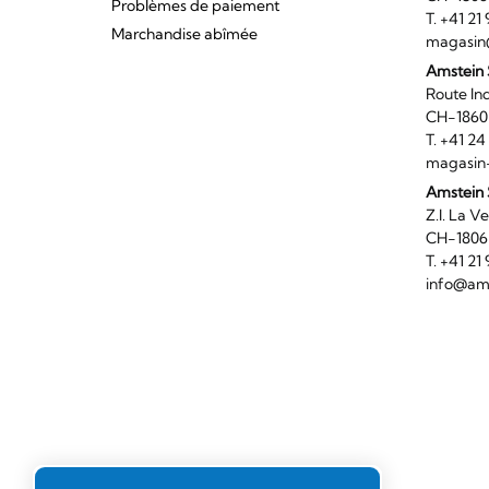
Problèmes de paiement
T. +41 2
Marchandise abîmée
magasin
Amstein
Route I
CH-186
T. +41 2
magasin
Amstein 
Z.I. 
CH-180
T. +41 2
info@ams