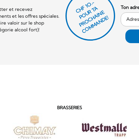
CHF 1O.-
Ton adre
P
O
U
R
T
A
P
R
O
C
AI
N
C
O
M
M
A
N
D
tter et recevez
E
nts et les offres spéciales.
H
E!
re valoir sur le shop
orie alcool fort)!
BRASSERIES