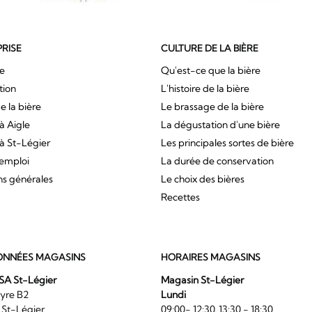
PRISE
CULTURE DE LA BIÈRE
ue
Qu'est-ce que la bière
tion
L'histoire de la bière
e la bière
Le brassage de la bière
à Aigle
La dégustation d'une bière
à St-Légier
Les principales sortes de bière
'emploi
La durée de conservation
ns générales
Le choix des bières
Recettes
NNÉES MAGASINS
HORAIRES MAGASINS
SA St-Légier
Magasin St-Légier
La Veyre B2
Lundi
6 St-Légier
09:00- 12:30, 13:30 - 18:30