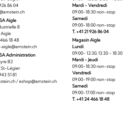
1 926 86 04
Mardi - Vendredi
@amstein.ch
09:00-18:30 non-stop
Samedi
 SA Aigle
09:00-18:00 non-stop
ndustrielle 8
T. +41 21 926 86 04
0 Aigle
4 466 18 48
Magasin Aigle
-aigle@amstein.ch
Lundi
09:00- 12:30, 13:30 - 18:30
SA Administration
Mardi - Jeudi
La Veyre B2
09:00-18:30 non-stop
6 St-Légier
Vendredi
1 943 51 81
09:00-19:00 non-stop
tein.ch
/
eshop@amstein.ch
Samedi
09:00-17:00 non-stop
T. +41 24 466 18 48