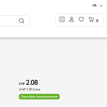
FR
Rechercher
0
2.08
CHF
CHF
1.39
/Litre
Disponible immédiatement