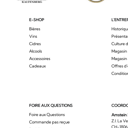
E-SHOP
L'ENTRE
Bières
Historiq
Vins
Présenta
Cidres
Culture d
Alcools
Magasin 
Accessoires
Magasin 
Cadeaux
Offres d
Conditio
FOIRE AUX QUESTIONS
COORDO
Foire aux Questions
Amstein 
Z.I. 
Commande pas reçue
CH-180